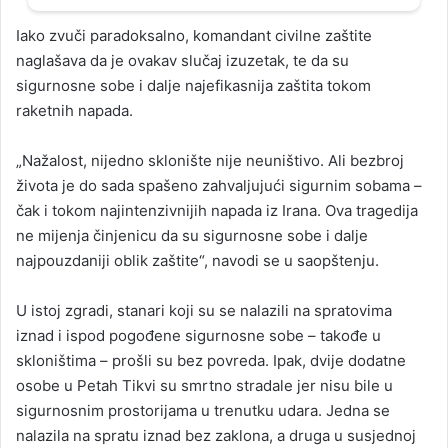
Iako zvuči paradoksalno, komandant civilne zaštite
naglašava da je ovakav slučaj izuzetak, te da su
sigurnosne sobe i dalje najefikasnija zaštita tokom
raketnih napada.
„Nažalost, nijedno sklonište nije neuništivo. Ali bezbroj
života je do sada spašeno zahvaljujući sigurnim sobama –
čak i tokom najintenzivnijih napada iz Irana. Ova tragedija
ne mijenja činjenicu da su sigurnosne sobe i dalje
najpouzdaniji oblik zaštite“, navodi se u saopštenju.
U istoj zgradi, stanari koji su se nalazili na spratovima
iznad i ispod pogođene sigurnosne sobe – takođe u
skloništima – prošli su bez povreda. Ipak, dvije dodatne
osobe u Petah Tikvi su smrtno stradale jer nisu bile u
sigurnosnim prostorijama u trenutku udara. Jedna se
nalazila na spratu iznad bez zaklona, a druga u susjednoj