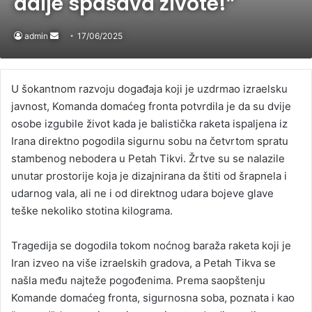
dalje spašava živote!”
admin
Send
17/06/2025
an
email
U šokantnom razvoju događaja koji je uzdrmao izraelsku
javnost, Komanda domaćeg fronta potvrdila je da su dvije
osobe izgubile život kada je balistička raketa ispaljena iz
Irana direktno pogodila sigurnu sobu na četvrtom spratu
stambenog nebodera u Petah Tikvi. Žrtve su se nalazile
unutar prostorije koja je dizajnirana da štiti od šrapnela i
udarnog vala, ali ne i od direktnog udara bojeve glave
teške nekoliko stotina kilograma.
Tragedija se dogodila tokom noćnog baraža raketa koji je
Iran izveo na više izraelskih gradova, a Petah Tikva se
našla među najteže pogođenima. Prema saopštenju
Komande domaćeg fronta, sigurnosna soba, poznata i kao