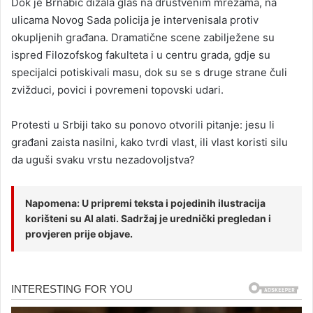
Dok je Brnabić dizala glas na društvenim mrežama, na
ulicama Novog Sada policija je intervenisala protiv
okupljenih građana. Dramatične scene zabilježene su
ispred Filozofskog fakulteta i u centru grada, gdje su
specijalci potiskivali masu, dok su se s druge strane čuli
zvižduci, povici i povremeni topovski udari.
Protesti u Srbiji tako su ponovo otvorili pitanje: jesu li
građani zaista nasilni, kako tvrdi vlast, ili vlast koristi silu
da uguši svaku vrstu nezadovoljstva?
Napomena: U pripremi teksta i pojedinih ilustracija
korišteni su AI alati. Sadržaj je urednički pregledan i
provjeren prije objave.