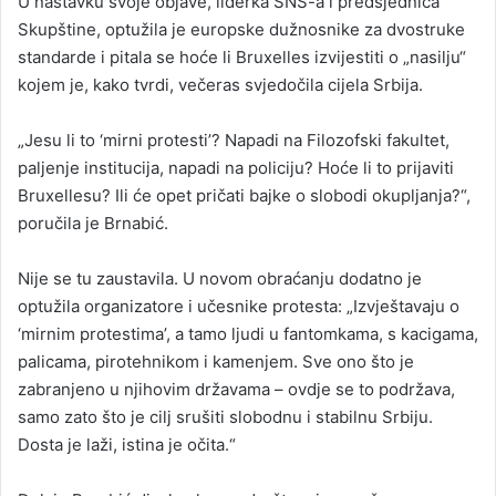
U nastavku svoje objave, liderka SNS-a i predsjednica
Skupštine, optužila je europske dužnosnike za dvostruke
standarde i pitala se hoće li Bruxelles izvijestiti o „nasilju“
kojem je, kako tvrdi, večeras svjedočila cijela Srbija.
„Jesu li to ‘mirni protesti’? Napadi na Filozofski fakultet,
paljenje institucija, napadi na policiju? Hoće li to prijaviti
Bruxellesu? Ili će opet pričati bajke o slobodi okupljanja?“,
poručila je Brnabić.
Nije se tu zaustavila. U novom obraćanju dodatno je
optužila organizatore i učesnike protesta: „Izvještavaju o
‘mirnim protestima’, a tamo ljudi u fantomkama, s kacigama,
palicama, pirotehnikom i kamenjem. Sve ono što je
zabranjeno u njihovim državama – ovdje se to podržava,
samo zato što je cilj srušiti slobodnu i stabilnu Srbiju.
Dosta je laži, istina je očita.“