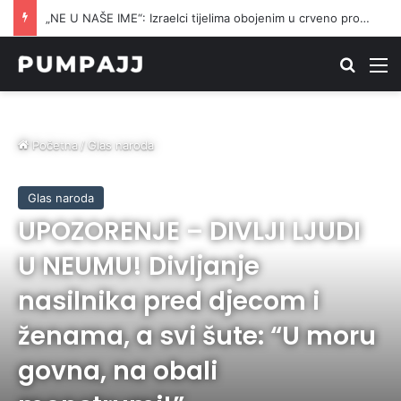
IZETBEGOVIĆ OTVORIO SVE KARTE: Otkrio zašto očekuje poraz Trojke i povratak SDA..
Traži
M
Početna
/
Glas naroda
Glas naroda
UPOZORENJE – DIVLJI LJUDI
U NEUMU! Divljanje
nasilnika pred djecom i
ženama, a svi šute: “U moru
govna, na obali