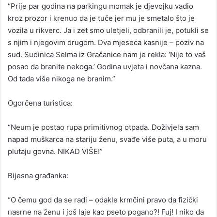
“Prije par godina na parkingu momak je djevojku vadio
kroz prozor i krenuo da je tuče jer mu je smetalo što je
vozila u rikverc. Ja i zet smo uletjeli, odbranili je, potukli se
s njim i njegovim drugom. Dva mjeseca kasnije – poziv na
sud. Sudinica Selma iz Gračanice nam je rekla: ‘Nije to vaš
posao da branite nekoga.’ Godina uvjeta i novčana kazna.
Od tada više nikoga ne branim.”
Ogorčena turistica:
“Neum je postao rupa primitivnog otpada. Doživjela sam
napad muškarca na stariju ženu, svađe više puta, a u moru
plutaju govna. NIKAD VIŠE!”
Bijesna građanka:
“O čemu god da se radi – odakle krmčini pravo da fizički
nasrne na ženu i još laje kao pseto pogano?! Fuj! I niko da