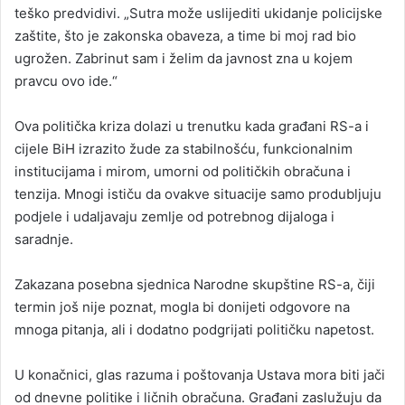
teško predvidivi. „Sutra može uslijediti ukidanje policijske
zaštite, što je zakonska obaveza, a time bi moj rad bio
ugrožen. Zabrinut sam i želim da javnost zna u kojem
pravcu ovo ide.“
Ova politička kriza dolazi u trenutku kada građani RS-a i
cijele BiH izrazito žude za stabilnošću, funkcionalnim
institucijama i mirom, umorni od političkih obračuna i
tenzija. Mnogi ističu da ovakve situacije samo produbljuju
podjele i udaljavaju zemlje od potrebnog dijaloga i
saradnje.
Zakazana posebna sjednica Narodne skupštine RS-a, čiji
termin još nije poznat, mogla bi donijeti odgovore na
mnoga pitanja, ali i dodatno podgrijati političku napetost.
U konačnici, glas razuma i poštovanja Ustava mora biti jači
od dnevne politike i ličnih obračuna. Građani zaslužuju da