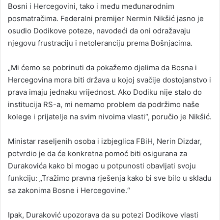
Bosni i Hercegovini, tako i među međunarodnim
posmatračima. Federalni premijer Nermin Nikšić jasno je
osudio Dodikove poteze, navodeći da oni odražavaju
njegovu frustraciju i netoleranciju prema Bošnjacima.
„Mi ćemo se pobrinuti da pokažemo djelima da Bosna i
Hercegovina mora biti država u kojoj svačije dostojanstvo i
prava imaju jednaku vrijednost. Ako Dodiku nije stalo do
institucija RS-a, mi nemamo problem da podržimo naše
kolege i prijatelje na svim nivoima vlasti“, poručio je Nikšić.
Ministar raseljenih osoba i izbjeglica FBiH, Nerin Dizdar,
potvrdio je da će konkretna pomoć biti osigurana za
Durakovića kako bi mogao u potpunosti obavljati svoju
funkciju: „Tražimo pravna rješenja kako bi sve bilo u skladu
sa zakonima Bosne i Hercegovine.“
Ipak, Duraković upozorava da su potezi Dodikove vlasti