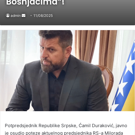
Bošnjacima“!
admin
Send
11/08/2025
an
email
Potpredsjednik Republike Srpske, Ćamil Duraković, javno
je osudio poteze aktuelnog predsjednika RS-a Milorada