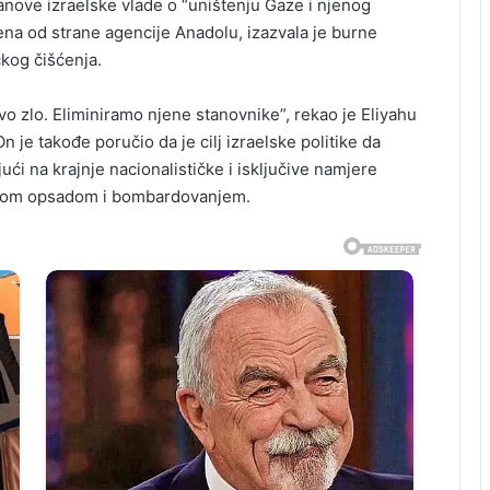
lanove izraelske vlade o “uništenju Gaze i njenog
ena od strane agencije Anadolu, izazvala je burne
čkog čišćenja.
vo zlo. Eliminiramo njene stanovnike”, rekao je Eliyahu
n je takođe poručio da je cilj izraelske politike da
ći na krajnje nacionalističke i isključive namjere
eškom opsadom i bombardovanjem.