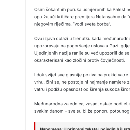
Osim šokantnih poruka usmjerenih ka Palestincim
optužujući kritičare premijera Netanyahua da “
njegovim riječima, “vodi sveta borba”.
Ova izjava dolazi u trenutku kada međunarodn
upozoravaju na pogoršanje uslova u Gazi, gdje su
Ujedinjenih nacija ranije su već upozorili da se
okarakterisani kao zločini protiv čovječnosti.
I dok svijet sve glasnije poziva na prekid vatr
vrhu, čini se, ne postoje ni najmanje namjere z
vatru i podižu opasnost od širenja sukoba širo
Međunarodna zajednica, zasad, ostaje podijelje
svakim danom – sve su bliže ponoru potpunog 
Napomena: U pripremi teksta i pojedinih ilustra