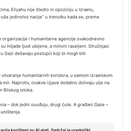
a, Eliyahu nije štedio ni opoziciju u Izraelu,
ruše jedinstvo nacije” u trenutku kada se, prema
e organizacije i humanitarne agencije svakodnevno
 hiljade ljudi ubijene, a milioni raseljeni. Stručnjaci
 u Gazi dešavaju postupci koji bi mogli biti
e i otvaranje humanitarnih koridora, u samom izraelskom
a mir. Naprotiv, ovakve izjave dodatno dolivaju ulje na
m Bliskog istoka.
na – dok jedni osuđuju, drugi ćute. A građani Gaze –
uništenja.
cija korišteni su AI alati. Sadržaj je urednički