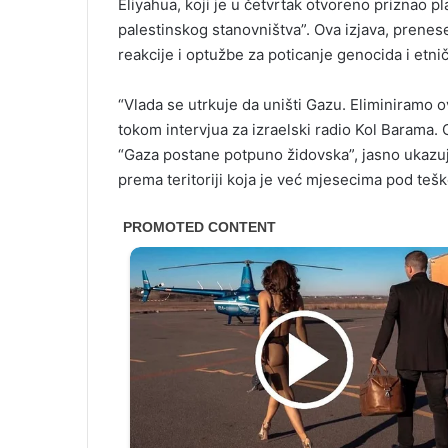
Eliyahua, koji je u četvrtak otvoreno priznao p
palestinskog stanovništva”. Ova izjava, prenes
reakcije i optužbe za poticanje genocida i etni
“Vlada se utrkuje da uništi Gazu. Eliminiramo o
tokom intervjua za izraelski radio Kol Barama. O
“Gaza postane potpuno židovska”, jasno ukazuju
prema teritoriji koja je već mjesecima pod t