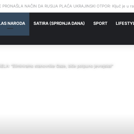
OJ I DANAS ŽIVI NAROD KOJI SEBE ZOVE SRBIMA: Jesu li preci balkansk
LAS NARODA
SATIRA (SPRDNJA DANA)
SPORT
LIFESTY
A: “Eliminiramo stanovnike Gaze, biće potpuno jevrejska!”