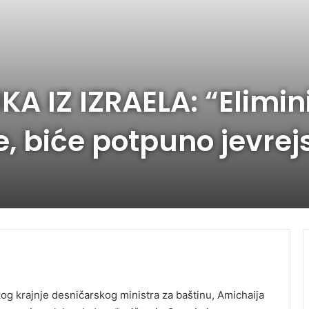
A IZ IZRAELA: “Elimi
, biće potpuno jevrej
kog krajnje desničarskog ministra za baštinu, Amichaija