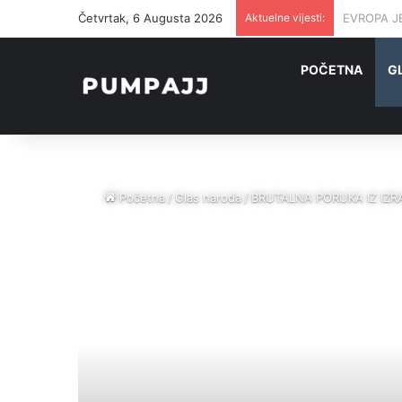
Četvrtak, 6 Augusta 2026
Aktuelne vijesti:
U NJEMAČK
POČETNA
G
Početna
/
Glas naroda
/
BRUTALNA PORUKA IZ IZRAEL