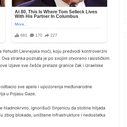
 Yehudit (Jevrejska moć), koju predvodi kontroverzni
. Ova stranka poznata je po svojim otvoreno rasističkim
ove izjave sve češće prelaze granice čak i izraelske
no odbacio sve apele i upozorenja međunarodne
vija u Pojasu Gaze.
e hladnokrvno, ignorišući činjenicu da stotine hiljada
uju zbog blokade, uništene infrastrukture i nedostatka