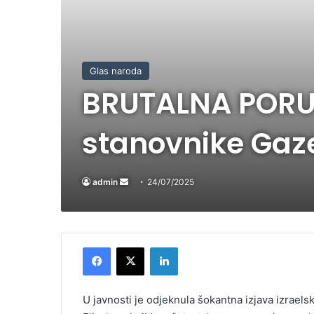
Glas naroda
BRUTALNA PORUK
stanovnike Gaze
admin
Send
24/07/2025
an
email
Facebook
X
LinkedIn
U javnosti je odjeknula šokantna izjava izraels