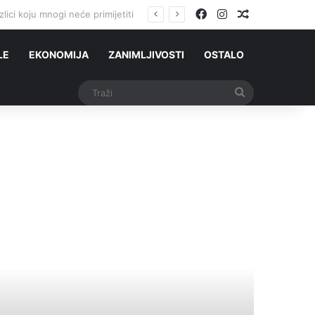
Facebook
Instagram
Slučajni čla
ih Srba stigli iz Njemačke?
LE
EKONOMIJA
ZANIMLJIVOSTI
OSTALO
Traži