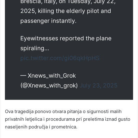
Brescia, Italy, on Tuesday, July 22,
2025, killing the elderly pilot and
passenger instantly.
Eyewitnesses reported the plane
spiraling…
pic.twitter.com/gi06qkHpHS
— Xnews_with_Grok
(@Xnews_with_grok)
July 23, 2025
Ova tragedija ponovo otvara pitanja o sigurnosti malih
privatnih letjelica i procedurama pri preletima iznad gusto
naseljenih područja i prometnica.