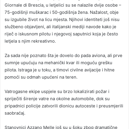
Giornale di Brescia, u letjelici su se nalazile dvije osobe –
75-godišnji muškarac i 50-godišnja žena. Nažalost, obje
su izgubile život na licu mjesta. Njihovi identiteti još nisu
službeno objavljeni, ali italijanski mediji navode kako je
riječ o iskusnom pilotu i njegovoj saputnici koja je često
letjela s njim rekreativno.
Za sada nije poznato šta je dovelo do pada aviona, ali prve
sumnje upućuju na mehanički kvar ili moguću grešku
pilota. Istraga je u toku, a timovi civilne avijacije i hitne
pomoći su odmah upućeni na teren.
Vatrogasne ekipe uspjele su brzo lokalizirati požar i
spriječiti širenje vatre na okolne automobile, dok su
pripadnici policije zatvorili dionicu autoceste i preusmjerili
saobraćaj.
Stanovnici Azzano Melle još su u šoku zbog dramatične