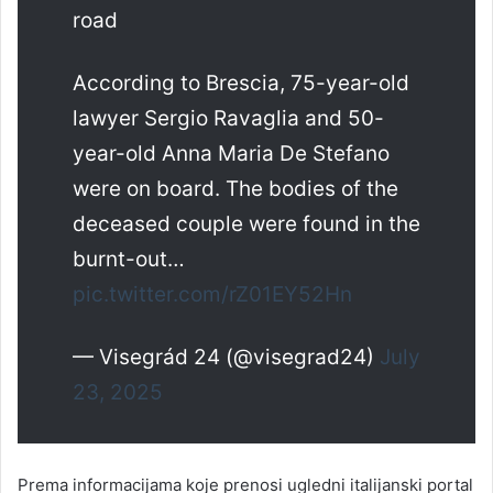
road
According to Brescia, 75-year-old
lawyer Sergio Ravaglia and 50-
year-old Anna Maria De Stefano
were on board. The bodies of the
deceased couple were found in the
burnt-out…
pic.twitter.com/rZ01EY52Hn
— Visegrád 24 (@visegrad24)
July
23, 2025
Prema informacijama koje prenosi ugledni italijanski portal