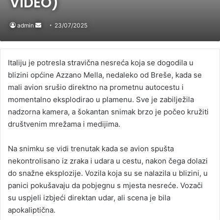
VIDEO)
admin
Send
23/07/2025
an
email
Italiju je potresla stravična nesreća koja se dogodila u
blizini općine Azzano Mella, nedaleko od Breše, kada se
mali avion srušio direktno na prometnu autocestu i
momentalno eksplodirao u plamenu. Sve je zabilježila
nadzorna kamera, a šokantan snimak brzo je počeo kružiti
društvenim mrežama i medijima.
Na snimku se vidi trenutak kada se avion spušta
nekontrolisano iz zraka i udara u cestu, nakon čega dolazi
do snažne eksplozije. Vozila koja su se nalazila u blizini, u
panici pokušavaju da pobjegnu s mjesta nesreće. Vozači
su uspjeli izbjeći direktan udar, ali scena je bila
apokaliptična.