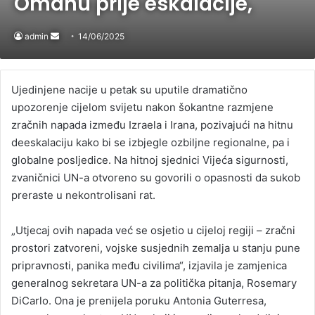
Omanu prije eskalacije,
admin
Send
14/06/2025
an
email
Ujedinjene nacije u petak su uputile dramatično
upozorenje cijelom svijetu nakon šokantne razmjene
zračnih napada između Izraela i Irana, pozivajući na hitnu
deeskalaciju kako bi se izbjegle ozbiljne regionalne, pa i
globalne posljedice. Na hitnoj sjednici Vijeća sigurnosti,
zvaničnici UN-a otvoreno su govorili o opasnosti da sukob
preraste u nekontrolisani rat.
„Utjecaj ovih napada već se osjetio u cijeloj regiji – zračni
prostori zatvoreni, vojske susjednih zemalja u stanju pune
pripravnosti, panika među civilima“, izjavila je zamjenica
generalnog sekretara UN-a za politička pitanja, Rosemary
DiCarlo. Ona je prenijela poruku Antonia Guterresa,