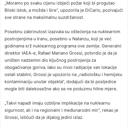
„Moramo po svaku cijenu izbjeći požar koji bi progutao
Bliski istok, a možda i šire“, upozorila je DiCarlo, pozivajući
sve strane na maksimalnu suzdržanost.
Posebnu zabrinutost izazvala su oštećenja na nuklearnim
postrojenjima u Iranu, posebno u Natanzu, koji je već
godinama srž nuklearnog programa ove zemlje. Generalni
direktor IAEA-e, Rafael Mariano Grossi, potvrdio je da je
uništen nadzemni dio ključnog postrojenja za
obogaćivanje goriva. Iako su nivoi radijacije van lokacije
ostali stabilni, Grossi je upozorio na „radiološku i hemijsku
kontaminaciju unutar objekta“, dodajući da bi posljedice
mogle biti dalekosežne ako se ne poduzmu hitne mjere.
„Takvi napadi imaju ozbiljne implikacije na nuklearnu
sigurnost, ali i na regionalni i međunarodni mir“, rekao je
Grossi, ističući da je dijalog jedini izlaz.