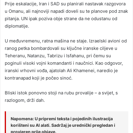
Prije eskalacije, Iran i SAD su planirali nastavak razgovora
u Omanu, ali najnoviji napadi doveli su te planove pod znak
pitanja. UN ipak poziva obje strane da ne odustanu od
diplomatije.
U međuvremenu, ratna mašina ne staje. Izraelski avioni od
ranog petka bombardovali su ključne iranske ciljeve u
Teheranu, Natanzu, Tabrizu i Isfahanu, pri čemu su
poginuli visoki vojni komandanti i naučnici. Kao odgovor,
iranski vrhovni vođa, ajatolah Ali Khamenei, naredio je
kontranapad koji je počeo sinoć.
Bliski istok ponovno stoji na rubu provalije – a svijet, s
razlogom, drži dah.
Napomena: U pripremi teksta i pojedinih ilustracija
korišteni su AI alati. Sadržaj je urednički pregledan i
provjeren prije objave.