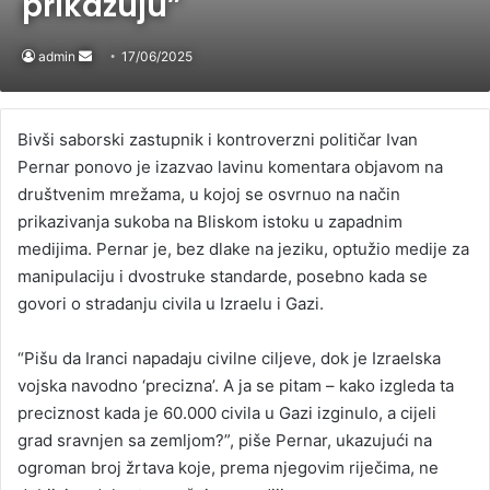
prikazuju”
admin
Send
17/06/2025
an
email
Bivši saborski zastupnik i kontroverzni političar Ivan
Pernar ponovo je izazvao lavinu komentara objavom na
društvenim mrežama, u kojoj se osvrnuo na način
prikazivanja sukoba na Bliskom istoku u zapadnim
medijima. Pernar je, bez dlake na jeziku, optužio medije za
manipulaciju i dvostruke standarde, posebno kada se
govori o stradanju civila u Izraelu i Gazi.
“Pišu da Iranci napadaju civilne ciljeve, dok je Izraelska
vojska navodno ‘precizna’. A ja se pitam – kako izgleda ta
preciznost kada je 60.000 civila u Gazi izginulo, a cijeli
grad sravnjen sa zemljom?”, piše Pernar, ukazujući na
ogroman broj žrtava koje, prema njegovim riječima, ne