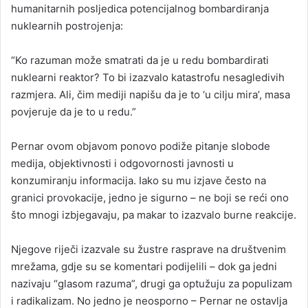
humanitarnih posljedica potencijalnog bombardiranja
nuklearnih postrojenja:
“Ko razuman može smatrati da je u redu bombardirati
nuklearni reaktor? To bi izazvalo katastrofu nesagledivih
razmjera. Ali, čim mediji napišu da je to ‘u cilju mira’, masa
povjeruje da je to u redu.”
Pernar ovom objavom ponovo podiže pitanje slobode
medija, objektivnosti i odgovornosti javnosti u
konzumiranju informacija. Iako su mu izjave često na
granici provokacije, jedno je sigurno – ne boji se reći ono
što mnogi izbjegavaju, pa makar to izazvalo burne reakcije.
Njegove riječi izazvale su žustre rasprave na društvenim
mrežama, gdje su se komentari podijelili – dok ga jedni
nazivaju “glasom razuma”, drugi ga optužuju za populizam
i radikalizam. No jedno je neosporno – Pernar ne ostavlja