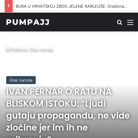
NATO NA NOGAMA: Dron pun eksploziva prošao ispod radara i pao blizu gasovoda
Traži
M
Početna
/
Glas naroda
Glas naroda
IVAN PERNAR O RATU NA
BLISKOM ISTOKU: “Ljudi
gutaju propagandu, ne vide
zločine jer im ih ne