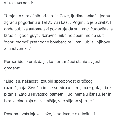
slika stvarnosti:
“Umjesto stravičnih prizora iz Gaze, ljudima pokažu jednu
zgradu pogođenu u Tel Avivu i kažu: ‘Poginulo je 5 civila’. I
onda publika automatski povjeruje da su Iranci čudovišta, a
Izraelci ‘good guys’. Naravno, niko ne spominje da su ti
‘dobri momci’ prethodno bombardirali Iran i ubijali njihove
znanstvenike.”
Pernar ide i korak dalje, komentarišući stanje svijesti
građana:
“Ljudi su, nažalost, izgubili sposobnost kritičkog
razmišljanja. Sve što im se servira u medijima – gutaju bez
pitanja. Zato u Hrvatskoj pametni ljudi nemaju šansu, jer ih
bira većina koja ne razmišlja, već slijepo vjeruje.”
Posebno zabrinjava, kaže, ignorisanje ekoloških i