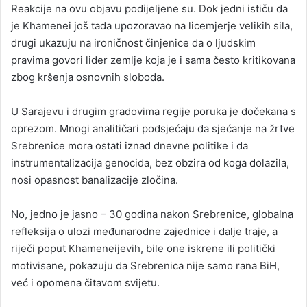
Reakcije na ovu objavu podijeljene su. Dok jedni ističu da
je Khamenei još tada upozoravao na licemjerje velikih sila,
drugi ukazuju na ironičnost činjenice da o ljudskim
pravima govori lider zemlje koja je i sama često kritikovana
zbog kršenja osnovnih sloboda.
U Sarajevu i drugim gradovima regije poruka je dočekana s
oprezom. Mnogi analitičari podsjećaju da sjećanje na žrtve
Srebrenice mora ostati iznad dnevne politike i da
instrumentalizacija genocida, bez obzira od koga dolazila,
nosi opasnost banalizacije zločina.
No, jedno je jasno – 30 godina nakon Srebrenice, globalna
refleksija o ulozi međunarodne zajednice i dalje traje, a
riječi poput Khameneijevih, bile one iskrene ili politički
motivisane, pokazuju da Srebrenica nije samo rana BiH,
već i opomena čitavom svijetu.