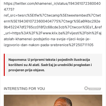
https://twitter.com/khamenei_ir/status/194361072360040
4775?
ref_src=twsrc%5Etfw%7Ctwcamp%5Etweetembed%7Ctwt
erm%5E1943610723600404775%7Ctwgr%5Ea6f4bc292e
9b452247df2765cc018f2c68cde3cb%7Ctwcon%5Es1_&ref
_url=https%3A%2F%2Fwww.klix.ba%2Fvijesti%2Fbih%2Faj
atolah-khamenei-podsjetio-na-svoje-rijeci-koje-je-
izgovorio-dan-nakon-pada-srebrenice%2F250711105
Napomena: U pripremi teksta i pojedinih ilustracija
korišteni su AI alati. Sadržaj je urednički pregledan i
provjeren prije objave.