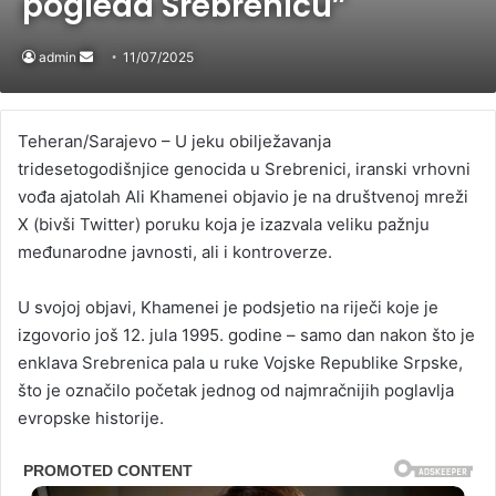
pogleda Srebrenicu”
admin
Send
11/07/2025
an
email
Teheran/Sarajevo – U jeku obilježavanja
tridesetogodišnjice genocida u Srebrenici, iranski vrhovni
vođa ajatolah Ali Khamenei objavio je na društvenoj mreži
X (bivši Twitter) poruku koja je izazvala veliku pažnju
međunarodne javnosti, ali i kontroverze.
U svojoj objavi, Khamenei je podsjetio na riječi koje je
izgovorio još 12. jula 1995. godine – samo dan nakon što je
enklava Srebrenica pala u ruke Vojske Republike Srpske,
što je označilo početak jednog od najmračnijih poglavlja
evropske historije.