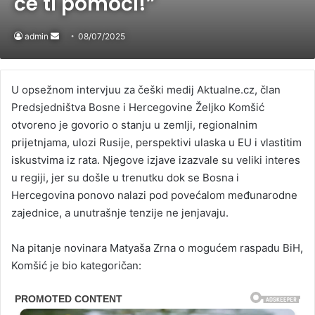
će ti pomoći!”
admin
Send
08/07/2025
an
email
U opsežnom intervjuu za češki medij Aktualne.cz, član
Predsjedništva Bosne i Hercegovine Željko Komšić
otvoreno je govorio o stanju u zemlji, regionalnim
prijetnjama, ulozi Rusije, perspektivi ulaska u EU i vlastitim
iskustvima iz rata. Njegove izjave izazvale su veliki interes
u regiji, jer su došle u trenutku dok se Bosna i
Hercegovina ponovo nalazi pod povećalom međunarodne
zajednice, a unutrašnje tenzije ne jenjavaju.
Na pitanje novinara Matyaša Zrna o mogućem raspadu BiH,
Komšić je bio kategoričan: