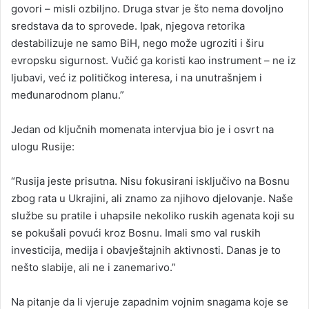
govori – misli ozbiljno. Druga stvar je što nema dovoljno
sredstava da to sprovede. Ipak, njegova retorika
destabilizuje ne samo BiH, nego može ugroziti i širu
evropsku sigurnost. Vučić ga koristi kao instrument – ne iz
ljubavi, već iz političkog interesa, i na unutrašnjem i
međunarodnom planu.”
Jedan od ključnih momenata intervjua bio je i osvrt na
ulogu Rusije:
“Rusija jeste prisutna. Nisu fokusirani isključivo na Bosnu
zbog rata u Ukrajini, ali znamo za njihovo djelovanje. Naše
službe su pratile i uhapsile nekoliko ruskih agenata koji su
se pokušali povući kroz Bosnu. Imali smo val ruskih
investicija, medija i obavještajnih aktivnosti. Danas je to
nešto slabije, ali ne i zanemarivo.”
Na pitanje da li vjeruje zapadnim vojnim snagama koje se