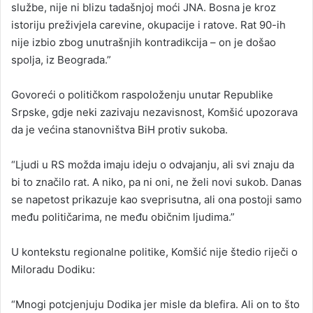
službe, nije ni blizu tadašnjoj moći JNA. Bosna je kroz
istoriju preživjela carevine, okupacije i ratove. Rat 90-ih
nije izbio zbog unutrašnjih kontradikcija – on je došao
spolja, iz Beograda.”
Govoreći o političkom raspoloženju unutar Republike
Srpske, gdje neki zazivaju nezavisnost, Komšić upozorava
da je većina stanovništva BiH protiv sukoba.
“Ljudi u RS možda imaju ideju o odvajanju, ali svi znaju da
bi to značilo rat. A niko, pa ni oni, ne želi novi sukob. Danas
se napetost prikazuje kao sveprisutna, ali ona postoji samo
među političarima, ne među običnim ljudima.”
U kontekstu regionalne politike, Komšić nije štedio riječi o
Miloradu Dodiku:
“Mnogi potcjenjuju Dodika jer misle da blefira. Ali on to što