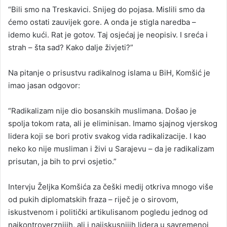
“Bili smo na Treskavici. Snijeg do pojasa. Mislili smo da
ćemo ostati zauvijek gore. A onda je stigla naredba –
idemo kući. Rat je gotov. Taj osjećaj je neopisiv. I sreća i
strah – šta sad? Kako dalje živjeti?”
Na pitanje o prisustvu radikalnog islama u BiH, Komšić je
imao jasan odgovor:
“Radikalizam nije dio bosanskih muslimana. Došao je
spolja tokom rata, ali je eliminisan. Imamo sjajnog vjerskog
lidera koji se bori protiv svakog vida radikalizacije. I kao
neko ko nije musliman i živi u Sarajevu – da je radikalizam
prisutan, ja bih to prvi osjetio.”
Intervju Željka Komšića za češki medij otkriva mnogo više
od pukih diplomatskih fraza – riječ je o sirovom,
iskustvenom i politički artikulisanom pogledu jednog od
najkontroverznijih, ali i najiskusnijih lidera u savremenoj