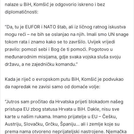
nalaze u BiH, Komšić je odgovorio iskreno i bez
diplomatičnosti:
“Da, tu je EUFOR i NATO štab, ali iz ličnog ratnog iskustva
mogu reći – ne bih se oslanjao na njih. Imali smo UN snage
tokom rata i znamo kako se to završilo. Uvijek vrijedi
pravilo: pomozi sebi i Bog će ti pomoći. Pogotovo u
međunarodnim misijama, gdje svaka vojska sluša svoju
državu, a ne zajedničku komandu.”
Kada je riječ o evropskom putu BiH, Komšić je podvukao
da napredak ne zavisi samo od domaće volje:
“Jutros sam pročitao da Hrvatska prijeti blokadom našeg
pristupa EU zbog statusa Hrvata u BiH. Dakle, nisu sve
karte u našim rukama. Imamo prijatelje u EU – Češku,
Austriju, Slovačku, Grčku, Španiju… ali i zemlje koje su
prema nama otvoreno neprijateljski nastrojene. Njemačka