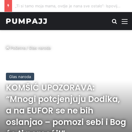
RODITELJIMA SU REKLI DA NJIHOV SIN MOŽDA NEĆE DOŽIVJETI DESETU: Danas njegova životna priča ulijeva nadu mnogima..
Traži
M
Početna
/
Glas naroda
Glas naroda
KOMŠIĆ UPOZORAVA:
“Mnogi potcjenjuju Dodika,
a na EUFOR se ne bih
oslanjao – pomozi sebi i Bog