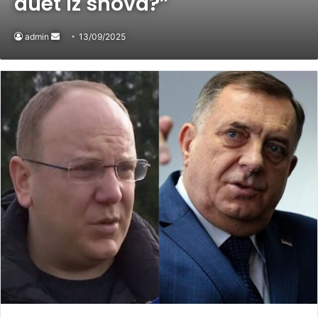
duet iz snova?”
admin
Send
13/09/2025
an
email