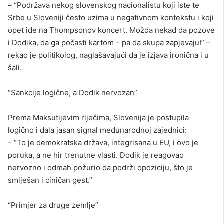
– “Podržava nekog slovenskog nacionalistu koji iste te
Srbe u Sloveniji često uzima u negativnom kontekstu i koji
opet ide na Thompsonov koncert. Možda nekad da pozove
i Dodika, da ga počasti kartom – pa da skupa zapjevaju!” –
rekao je politikolog, naglašavajući da je izjava ironična i u
šali.
“Sankcije logične, a Dodik nervozan”
Prema Maksutijevim riječima, Slovenija je postupila
logično i dala jasan signal međunarodnoj zajednici:
– “To je demokratska država, integrisana u EU, i ovo je
poruka, a ne hir trenutne vlasti. Dodik je reagovao
nervozno i odmah požurio da podrži opoziciju, što je
smiješan i ciničan gest.”
“Primjer za druge zemlje”