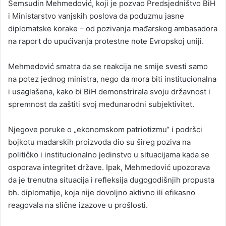
Šemsudin Mehmedović, koji je pozvao Predsjedništvo BiH
i Ministarstvo vanjskih poslova da poduzmu jasne
diplomatske korake – od pozivanja mađarskog ambasadora
na raport do upućivanja protestne note Evropskoj uniji.
Mehmedović smatra da se reakcija ne smije svesti samo
na potez jednog ministra, nego da mora biti institucionalna
i usaglašena, kako bi BiH demonstrirala svoju državnost i
spremnost da zaštiti svoj međunarodni subjektivitet.
Njegove poruke o „ekonomskom patriotizmu“ i podršci
bojkotu mađarskih proizvoda dio su šireg poziva na
političko i institucionalno jedinstvo u situacijama kada se
osporava integritet države. Ipak, Mehmedović upozorava
da je trenutna situacija i refleksija dugogodišnjih propusta
bh. diplomatije, koja nije dovoljno aktivno ili efikasno
reagovala na slične izazove u prošlosti.