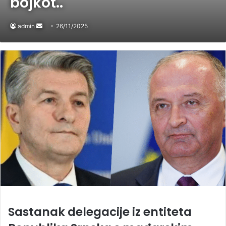
bojkot..
admin
Send
26/11/2025
an
email
Sastanak delegacije iz entiteta