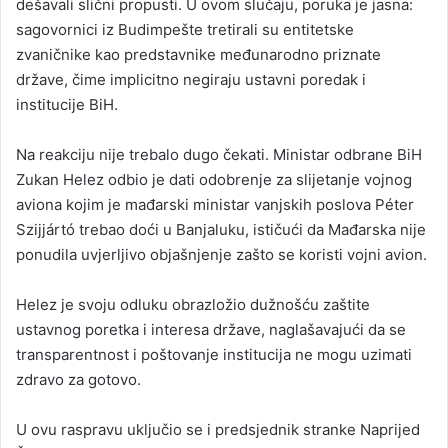
dešavali slični propusti. U ovom slučaju, poruka je jasna:
sagovornici iz Budimpešte tretirali su entitetske
zvaničnike kao predstavnike međunarodno priznate
države, čime implicitno negiraju ustavni poredak i
institucije BiH.
Na reakciju nije trebalo dugo čekati. Ministar odbrane BiH
Zukan Helez odbio je dati odobrenje za slijetanje vojnog
aviona kojim je mađarski ministar vanjskih poslova Péter
Szijjártó trebao doći u Banjaluku, ističući da Mađarska nije
ponudila uvjerljivo objašnjenje zašto se koristi vojni avion.
Helez je svoju odluku obrazložio dužnošću zaštite
ustavnog poretka i interesa države, naglašavajući da se
transparentnost i poštovanje institucija ne mogu uzimati
zdravo za gotovo.
U ovu raspravu uključio se i predsjednik stranke Naprijed