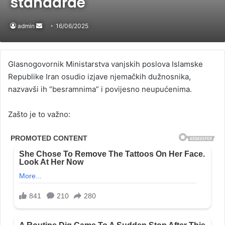
standarde
admin
Send
16/06/2025
an
email
Glasnogovornik Ministarstva vanjskih poslova Islamske
Republike Iran osudio izjave njemačkih dužnosnika,
nazvavši ih “besramnima” i povijesno neupućenima.
Zašto je to važno: