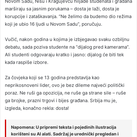
Novom Sadu, Nišu i Kragujevcu hiljade studenata i građana
marširaju sa jasnim porukama – dosta je laži, dosta je
korupcije i zataškavanja. “Ne želimo da budemo dio režima
koji je ubio 16 ljudi u Novom Sadu”, poručuju.
Vučić, nakon godina u kojima je izbjegavao svaku ozbiljnu
debatu, sada poziva studente na “dijalog pred kamerama”.
Ali studenti odgovaraju kratko i jasno: dijalog će biti tek
kada raspiše izbore.
Za čovjeka koji se 13 godina predstavlja kao
neprikosnoveni lider, ovo je bez dileme najveći politički
poraz. Ne ruši ga opozicija, ne ruše ga strane sile – ruše
ga brojke, prazni trgovi i bijes građana. Srbija mu je,
izgleda, konačno rekla: dosta!
Napomena: U pripremi teksta i pojedinih ilustracija
korišteni su AI alati. Sadržaj je urednički pregledan i