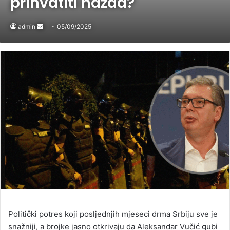
prihvatiti nazad?
admin
Send
05/09/2025
an
email
Politički potres koji posljednjih mjeseci drma Srbiju sve je
snažniji, a brojke jasno otkrivaju da Aleksandar Vučić gubi