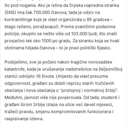
tlo pod nogama. Ako je istina da Srpska napredna stranka
(SNS) ima čak 700.000 članova, tada je odziv na
kontramitinge koje je vlast organizirala u 95 gradova –
blago rečeno, poražavajući. Prema zvaničnim podacima
policije, okupilo se nešto više od 103.000 ljudi, što znači
prosječno tek oko 1000 po gradu. Za stranku koja se hvali
stotinama hiljada članova – to je pravi politički fijasko.
Podsjetimo, sve je počelo nakon tragične novosadske
katastrofe, kada je urušavanje nadstrešnice na željezničkoj
stanici odnijelo 16 života. Umjesto da vlast preuzme
odgovornost, građani su dobili reprizu starih Vučićevih
obećanja i nova obećanja o “pristojnoj i normalnoj Srbiji”.
Međutim, javnost više nije povjerovala. Od tada, studenti i
građani širom Srbije izlaze na ulice već devet mjeseci,
tražeći pravdu, smjenu kompromitovanih funkcionera i
raspisivanje izbora.