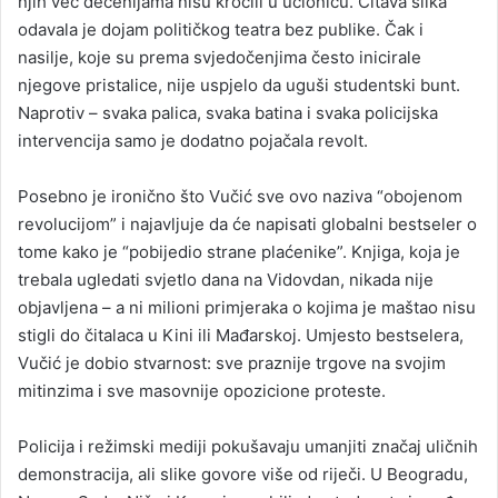
njih već decenijama nisu kročili u učionicu. Čitava slika
odavala je dojam političkog teatra bez publike. Čak i
nasilje, koje su prema svjedočenjima često inicirale
njegove pristalice, nije uspjelo da uguši studentski bunt.
Naprotiv – svaka palica, svaka batina i svaka policijska
intervencija samo je dodatno pojačala revolt.
Posebno je ironično što Vučić sve ovo naziva “obojenom
revolucijom” i najavljuje da će napisati globalni bestseler o
tome kako je “pobijedio strane plaćenike”. Knjiga, koja je
trebala ugledati svjetlo dana na Vidovdan, nikada nije
objavljena – a ni milioni primjeraka o kojima je maštao nisu
stigli do čitalaca u Kini ili Mađarskoj. Umjesto bestselera,
Vučić je dobio stvarnost: sve praznije trgove na svojim
mitinzima i sve masovnije opozicione proteste.
Policija i režimski mediji pokušavaju umanjiti značaj uličnih
demonstracija, ali slike govore više od riječi. U Beogradu,