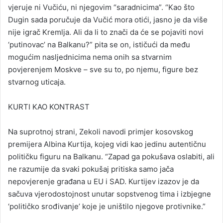
vjeruje ni Vučiću, ni njegovim “saradnicima”. “Kao što
Dugin sada poručuje da Vučić mora otići, jasno je da više
nije igrač Kremlja. Ali da li to znači da će se pojaviti novi
‘putinovac’ na Balkanu?” pita se on, ističući da među
mogućim nasljednicima nema onih sa stvarnim
povjerenjem Moskve – sve su to, po njemu, figure bez
stvarnog uticaja.
KURTI KAO KONTRAST
Na suprotnoj strani, Zekoli navodi primjer kosovskog
premijera Albina Kurtija, kojeg vidi kao jedinu autentičnu
političku figuru na Balkanu. “Zapad ga pokušava oslabiti, ali
ne razumije da svaki pokušaj pritiska samo jača
nepovjerenje građana u EU i SAD. Kurtijev izazov je da
sačuva vjerodostojnost unutar sopstvenog tima i izbjegne
‘političko srođivanje’ koje je uništilo njegove protivnike.”