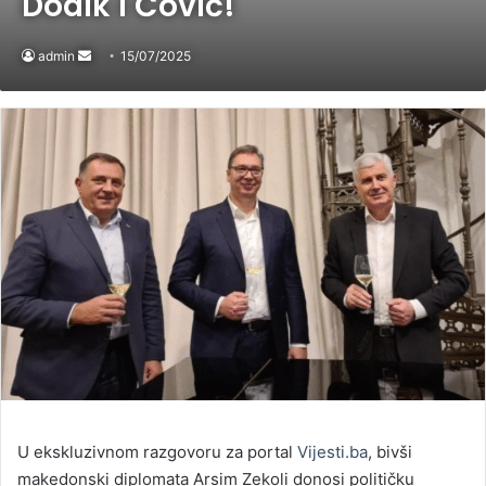
Dodik i Čović!
admin
Send
15/07/2025
an
email
U ekskluzivnom razgovoru za portal
Vijesti.ba
, bivši
makedonski diplomata Arsim Zekoli donosi političku