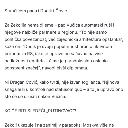
S Vučićem pada i Dodik i Čović
Za Zekolija nema dileme – pad Vučića automatski ruši i
njegove najbliže partnere u regionu. “To nije samo
politička povezanost, već zajednička arhitektura opstanka”,
kaže on. “Dodik je svoju popularnost hranio fiktivnom
borbom za RS, iako je upravo on sačuvao najviše
nadležnosti entiteta – čime je paradoksalno oslabio
sopstveni značaj”, navodi bivši diplomata.
Ni Dragan Čović, kako tvrdi, nije izvan tog lanca. “Njihova
snaga leži u kontroli nad statusom quo – a to je upravo ono
što će se urušiti nakon Vučića.”
KO ĆE BITI SLEDEĆI „PUTINOVAC“?
Zekoli ukazuje i na zanimljiv paradoks: Moskva više ne