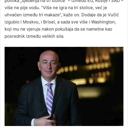
politika „sjedenja na tri stolice“ – između EU, Rusije i SAD –
više ne pije vodu. “Više ne igra na tri stolice, već je
uhvaćen između tri makaze”, kaže on. Dodaje da je Vučić
izgubio i Moskvu, i Brisel, a sada sve više i Washington,
koji mu ne vjeruje nakon pokušaja da se nametne kao
posrednik između velikih sila.