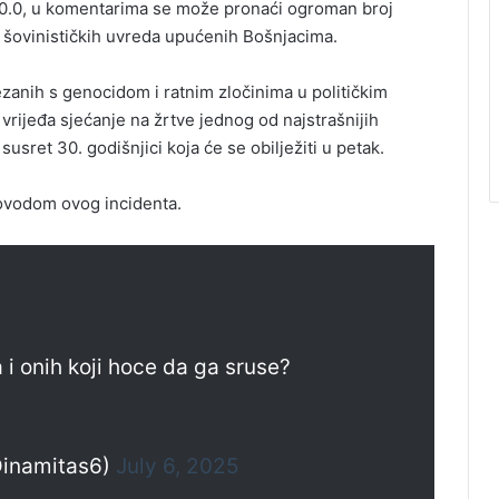
ti_0.0, u komentarima se može pronaći ogroman broj
šovinističkih uvreda upućenih Bošnjacima.
ezanih s genocidom i ratnim zločinima u političkim
rijeđa sjećanje na žrtve jednog od najstrašnijih
susret 30. godišnjici koja će se obilježiti u petak.
povodom ovog incidenta.
 i onih koji hoce da ga sruse?
inamitas6)
July 6, 2025