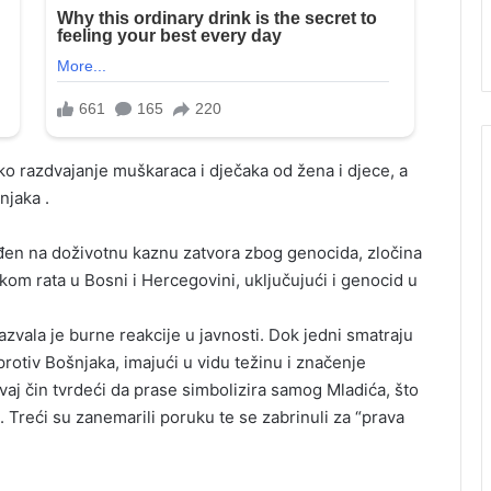
o razdvajanje muškaraca i dječaka od žena i djece, a
njaka .
đen na doživotnu kaznu zatvora zbog genocida, zločina
okom rata u Bosni i Hercegovini, uključujući i genocid u
zvala je burne reakcije u javnosti. Dok jedni smatraju
rotiv Bošnjaka, imajući u vidu težinu i značenje
vaj čin tvrdeći da prase simbolizira samog Mladića, što
. Treći su zanemarili poruku te se zabrinuli za “prava