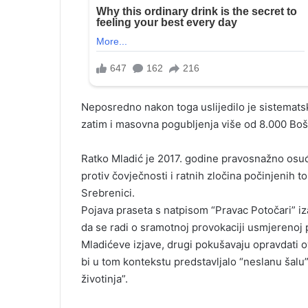
Neposredno nakon toga uslijedilo je sistematsk
zatim i masovna pogubljenja više od 8.000 Boš
Ratko Mladić je 2017. godine pravosnažno osu
protiv čovječnosti i ratnih zločina počinjenih t
Srebrenici.
Pojava praseta s natpisom “Pravac Potočari” iza
da se radi o sramotnoj provokaciji usmjerenoj p
Mladićeve izjave, drugi pokušavaju opravdati o
bi u tom kontekstu predstavljalo “neslanu šalu”
životinja”.