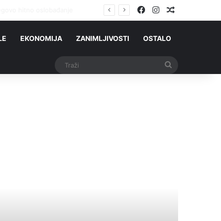
Facebook
Instagram
Slučajni čla
ovo hitno oslobađanje
LE
EKONOMIJA
ZANIMLJIVOSTI
OSTALO
Traži