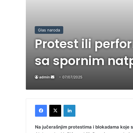
Glas naroda
Protest ili perf
sa spornim nat
admin
Send
07/07/2025
an
email
Facebook
X
LinkedIn
Na jučerašnjim protestima i blokadama koje s