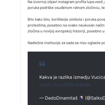
Na izvornoj objavi instagram profila lupa.ves
poruka podrške osuđenom ratnom zločincu, te 
Bilo kako bilo, korištenje simbola i poruka pov
protestima, posebno na ovako neukusan način v
zločina u novijoj evropskoj historiji, posebno u 
Nadležne institucije za sada se nisu oglasile 
Kakva je razlika izmedju Vucica
https://t.co/dPDrJMikQs
— DedoDinamitaš
(@SalkoD