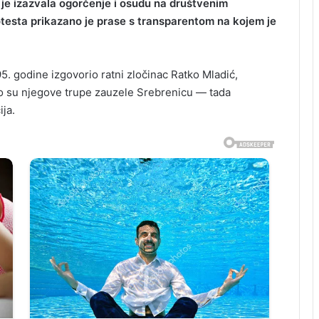
 je izazvala ogorčenje i osudu na društvenim
esta prikazano je prase s transparentom na kojem je
995. godine izgovorio ratni zločinac Ratko Mladić,
o su njegove trupe zauzele Srebrenicu — tada
ja.