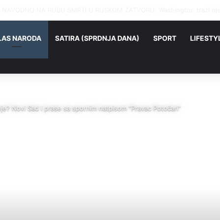
NAVODNO NA RUBU SMRTI U RUSKOM ZATVORU: Washington traži njeg
LAS NARODA
SATIRA (SPRDNJA DANA)
SPORT
LIFESTY
nje? Novi Sad i prase sa spornim natpisom “Pravac Potočari”