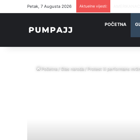
Petak, 7 Augusta 2026
Aktuelne vijesti:
AMERIKANAC 
POČETNA
G
Početna
/
Glas naroda
/
Protest ili performans mrž