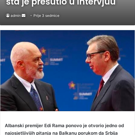
šta je prešutio u intervjuu
admin
Send
Prije 3 sedmice
an
email
Albanski premijer Edi Rama ponovo je otvorio jedno od
najosjetljivijih pitanja na Balkanu porukom da Srbija