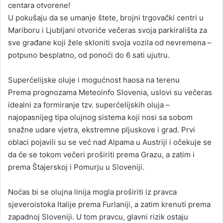
centara otvorene!
U pokušaju da se umanje štete, brojni trgovački centri u
Mariboru i Ljubljani otvoriće večeras svoja parkirališta za
sve građane koji žele skloniti svoja vozila od nevremena –
potpuno besplatno, od ponoći do 6 sati ujutru.
Superćelijske oluje i mogućnost haosa na terenu
Prema prognozama Meteoinfo Slovenia, uslovi su večeras
idealni za formiranje tzv. superćelijskih oluja –
najopasnijeg tipa olujnog sistema koji nosi sa sobom
snažne udare vjetra, ekstremne pljuskove i grad. Prvi
oblaci pojavili su se već nad Alpama u Austriji i očekuje se
da će se tokom večeri proširiti prema Grazu, a zatim i
prema Štajerskoj i Pomurju u Sloveniji.
Noćas bi se olujna linija mogla proširiti iz pravca
sjeveroistoka Italije prema Furlaniji, a zatim krenuti prema
zapadnoj Sloveniji. U tom pravcu, glavni rizik ostaju