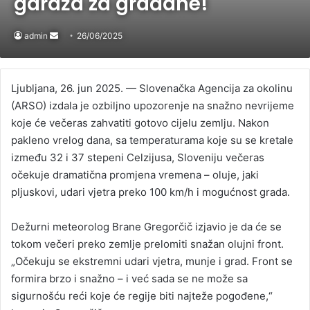
garaža za građane!
admin
Send
26/06/2025
an
email
Ljubljana, 26. jun 2025. — Slovenačka Agencija za okolinu
(ARSO) izdala je ozbiljno upozorenje na snažno nevrijeme
koje će večeras zahvatiti gotovo cijelu zemlju. Nakon
pakleno vrelog dana, sa temperaturama koje su se kretale
između 32 i 37 stepeni Celzijusa, Sloveniju večeras
očekuje dramatična promjena vremena – oluje, jaki
pljuskovi, udari vjetra preko 100 km/h i mogućnost grada.
Dežurni meteorolog Brane Gregorčič izjavio je da će se
tokom večeri preko zemlje prelomiti snažan olujni front.
„Očekuju se ekstremni udari vjetra, munje i grad. Front se
formira brzo i snažno – i već sada se ne može sa
sigurnošću reći koje će regije biti najteže pogođene,“