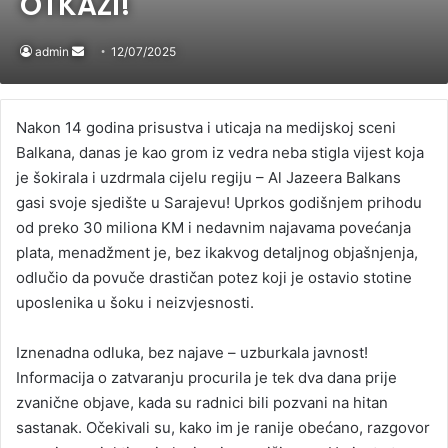
OTKAZI!
admin
Send
12/07/2025
an
email
Nakon 14 godina prisustva i uticaja na medijskoj sceni
Balkana, danas je kao grom iz vedra neba stigla vijest koja
je šokirala i uzdrmala cijelu regiju – Al Jazeera Balkans
gasi svoje sjedište u Sarajevu! Uprkos godišnjem prihodu
od preko 30 miliona KM i nedavnim najavama povećanja
plata, menadžment je, bez ikakvog detaljnog objašnjenja,
odlučio da povuče drastičan potez koji je ostavio stotine
uposlenika u šoku i neizvjesnosti.
Iznenadna odluka, bez najave – uzburkala javnost!
Informacija o zatvaranju procurila je tek dva dana prije
zvanične objave, kada su radnici bili pozvani na hitan
sastanak. Očekivali su, kako im je ranije obećano, razgovor