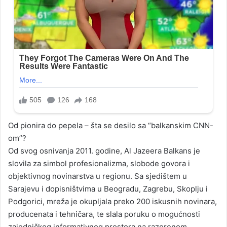
Od pionira do pepela – šta se desilo sa “balkanskim CNN-
om”?
Od svog osnivanja 2011. godine, Al Jazeera Balkans je
slovila za simbol profesionalizma, slobode govora i
objektivnog novinarstva u regionu. Sa sjedištem u
Sarajevu i dopisništvima u Beogradu, Zagrebu, Skoplju i
Podgorici, mreža je okupljala preko 200 iskusnih novinara,
producenata i tehničara, te slala poruku o mogućnosti
zajedničkog informativnog prostora na razorenom