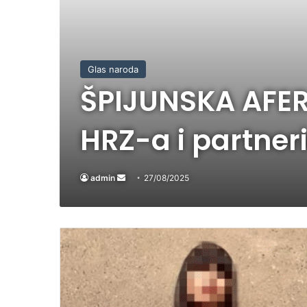
Glas naroda
ŠPIJUNSKA AFER
HRZ-a i partneri
admin
Send
27/08/2025
an
email