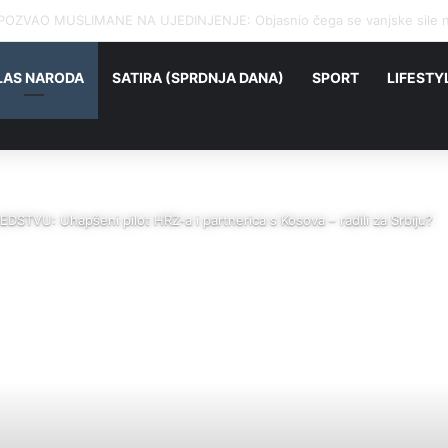
ME“: Izraelci tijelima obojenim u crveno protestovali zbog nasilja nad P
LAS NARODA
SATIRA (SPRDNJA DANA)
SPORT
LIFESTY
TVU: Uhapšeni pilot HRZ-a i partnerica s Kosova – radili za Srbiju?