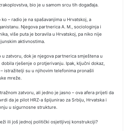
g zrakoplovstva, bio je u samom srcu tih događaja.
ilo ko – radio je na spašavanjima u Hrvatskoj, a
nistanu. Njegova partnerica A. M., sociologinja i
a, više puta je boravila u Hrvatskoj, pa niko nije
ijunskim aktivnostima.
šio u zatvoru, dok je njegova partnerica smještena u
 dobila rješenje o protjerivanju. Ipak, ključni dokaz,
– istražitelji su u njihovim telefonima pronašli
nske mreže.
stražnom zatvoru, ali jedno je jasno – ova afera prijeti da
di da je pilot HRZ-a špijunirao za Srbiju, Hrvatska i
nju u sigurnosne strukture.
ži ili još jednoj politički osjetljivoj konstrukciji?