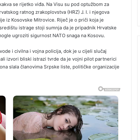
 kakva se rijetko viđa. Na Visu su pod optužbom za
rvatskog ratnog zrakoplovstva (HRZ) J. I. i njegova
e iz Kosovske Mitrovice. Riječ je o priči koja je
središtu istrage stoji sumnja da je pripadnik Hrvatske
 mogle ugroziti sigurnost NATO snaga na Kosovu.
 i civilna i vojna policija, dok je u cijeli slučaj
i izvori bliski istrazi tvrde da je vojni pilot partnerici
na slala članovima Srpske liste, političke organizacije