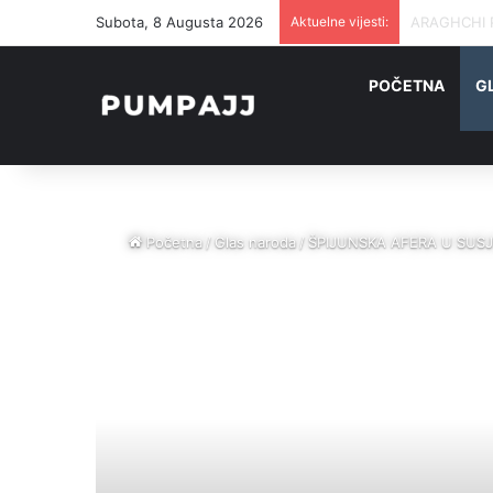
Subota, 8 Augusta 2026
Aktuelne vijesti:
„NE U NAŠE I
POČETNA
G
Početna
/
Glas naroda
/
ŠPIJUNSKA AFERA U SUSJEDS