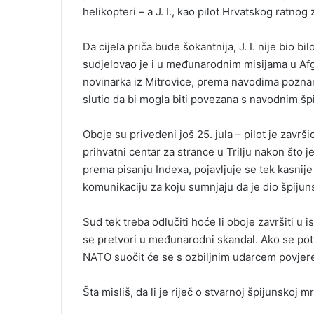
helikopteri – a J. I., kao pilot Hrvatskog ratno
Da cijela priča bude šokantnija, J. I. nije bio b
sudjelovao je i u međunarodnim misijama u Afga
novinarka iz Mitrovice, prema navodima poznanik
slutio da bi mogla biti povezana s navodnim šp
Oboje su privedeni još 25. jula – pilot je zavr
prihvatni centar za strance u Trilju nakon što je
prema pisanju Indexa, pojavljuje se tek kasnije 
komunikaciju za koju sumnjaju da je dio špiju
Sud tek treba odlučiti hoće li oboje završiti u i
se pretvori u međunarodni skandal. Ako se potvr
NATO suočit će se s ozbiljnim udarcem povjere
Šta misliš, da li je riječ o stvarnoj špijunskoj mre