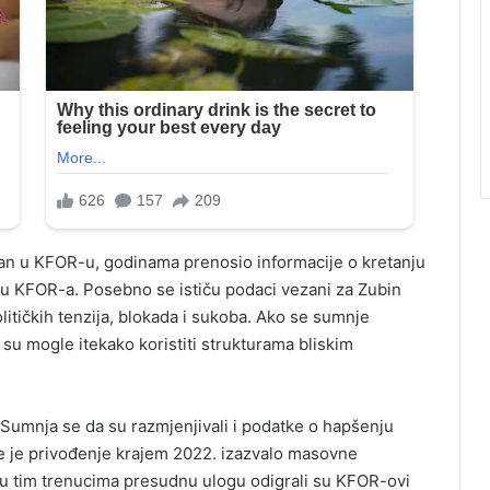
gažiran u KFOR-u, godinama prenosio informacije o kretanju
edu KFOR-a. Posebno se ističu podaci vezani za Zubin
litičkih tenzija, blokada i sukoba. Ako se sumnje
 su mogle itekako koristiti strukturama bliskim
 Sumnja se da su razmjenjivali i podatke o hapšenju
je je privođenje krajem 2022. izazvalo masovne
 u tim trenucima presudnu ulogu odigrali su KFOR-ovi