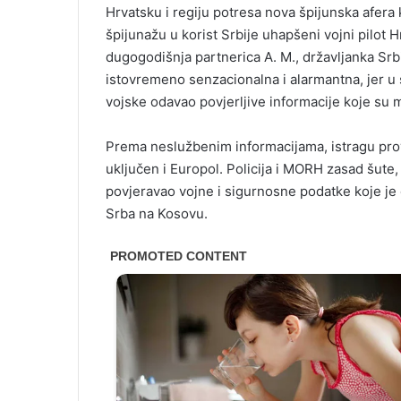
Hrvatsku i regiju potresa nova špijunska afera
špijunažu u korist Srbije uhapšeni vojni pilot H
dugogodišnja partnerica A. M., državljanka Srbij
istovremeno senzacionalna i alarmantna, jer u 
vojske odavao povjerljive informacije koje su
Prema neslužbenim informacijama, istragu provode
uključen i Europol. Policija i MORH zasad šute, al
povjeravao vojne i sigurnosne podatke koje je o
Srba na Kosovu.