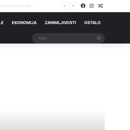
Facebook
Instagram
Slučajni čla
alestincima
LE
EKONOMIJA
ZANIMLJIVOSTI
OSTALO
Traži