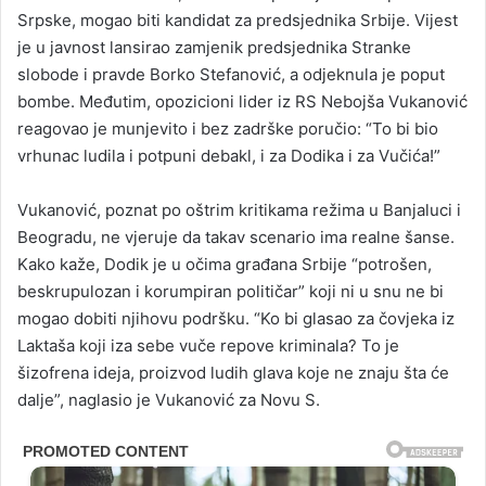
Srpske, mogao biti kandidat za predsjednika Srbije. Vijest
je u javnost lansirao zamjenik predsjednika Stranke
slobode i pravde Borko Stefanović, a odjeknula je poput
bombe. Međutim, opozicioni lider iz RS Nebojša Vukanović
reagovao je munjevito i bez zadrške poručio: “To bi bio
vrhunac ludila i potpuni debakl, i za Dodika i za Vučića!”
Vukanović, poznat po oštrim kritikama režima u Banjaluci i
Beogradu, ne vjeruje da takav scenario ima realne šanse.
Kako kaže, Dodik je u očima građana Srbije “potrošen,
beskrupulozan i korumpiran političar” koji ni u snu ne bi
mogao dobiti njihovu podršku. “Ko bi glasao za čovjeka iz
Laktaša koji iza sebe vuče repove kriminala? To je
šizofrena ideja, proizvod ludih glava koje ne znaju šta će
dalje”, naglasio je Vukanović za Novu S.