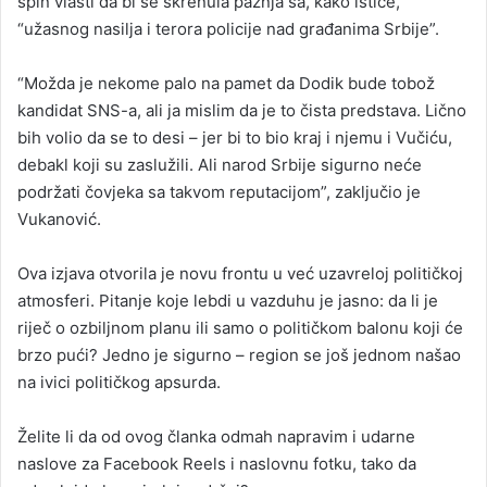
spin vlasti da bi se skrenula pažnja sa, kako ističe,
“užasnog nasilja i terora policije nad građanima Srbije”.
“Možda je nekome palo na pamet da Dodik bude tobož
kandidat SNS-a, ali ja mislim da je to čista predstava. Lično
bih volio da se to desi – jer bi to bio kraj i njemu i Vučiću,
debakl koji su zaslužili. Ali narod Srbije sigurno neće
podržati čovjeka sa takvom reputacijom”, zaključio je
Vukanović.
Ova izjava otvorila je novu frontu u već uzavreloj političkoj
atmosferi. Pitanje koje lebdi u vazduhu je jasno: da li je
riječ o ozbiljnom planu ili samo o političkom balonu koji će
brzo pući? Jedno je sigurno – region se još jednom našao
na ivici političkog apsurda.
Želite li da od ovog članka odmah napravim i udarne
naslove za Facebook Reels i naslovnu fotku, tako da