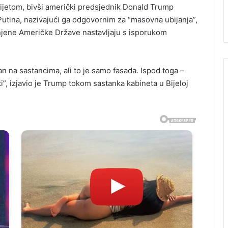
svijetom, bivši američki predsjednik Donald Trump
 Putina, nazivajući ga odgovornim za “masovna ubijanja”,
dinjene Američke Države nastavljaju s isporukom
an na sastancima, ali to je samo fasada. Ispod toga –
ti”, izjavio je Trump tokom sastanka kabineta u Bijeloj