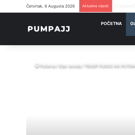
Četvrtak, 6 Augusta 2026
Aktuelne vijesti:
U NJEMAČK
POČETNA
G
Početna
/
Glas naroda
/
TRUMP PUKAO NA PUTINA: “