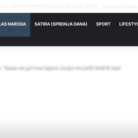
OJ I DANAS ŽIVI NAROD KOJI SEBE ZOVE SRBIMA: Jesu li preci balkansk
LAS NARODA
SATIRA (SPRDNJA DANA)
SPORT
LIFESTY
Zasipa nas go*nima! Dajemo Ukrajini NAJJAČE RAKETE ikad!”