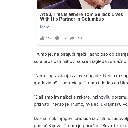
Trump je, ne birajući riječi, jasno dao do zna
su u prošlosti njihovi susreti izgledali srdačno,
“Nema opravdanja za ove napade. Nema razloga
gradovima!” – poručio je Trump i dodao da Ukr
“Dali smo im najbolje rakete, najnoviju opremu. 
priznati”, rekao je Trump, hvaleći ukrajinsku v
Dok su neki njegovi pristaše izrazili nezadovolj
pomoć Kijevu, Trump je poručio: “Bez obzira misli