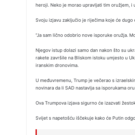
heroji. Neko je morao upravljati tim oružjem, i u
Svoju izjavu zaključio je riječima koje će du
“Ja sam lično odobrio nove isporuke oružja. Mor
Njegov istup dolazi samo dan nakon što su ukr
rakete završile na Bliskom istoku umjesto u Ukr
iranskim dronovima.
U međuvremenu, Trump je večerao s izraelsk
novinara da li SAD nastavlja sa isporukama oruž
Ova Trumpova izjava sigurno će izazvati žestok
Svijet s napetošću iščekuje kako će Putin odgo