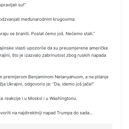
pravljali su!”
go odzvanjati međunarodnim krugovima:
aju se braniti. Poslat ćemo još. Nećemo stati.”
ajinske vlasti upozorile da su preusmjerene američke
ajini, što je izazvalo zabrinutost zbog ruskih napada
im premijerom Benjaminom Netanyahuom, a na pitanje
ja Ukrajini, odgovorio je: “Da, idemo još jače!”
e reakcije i u Moskvi i u Washingtonu.
voriti na najdirektniji napad Trumpa do sada…