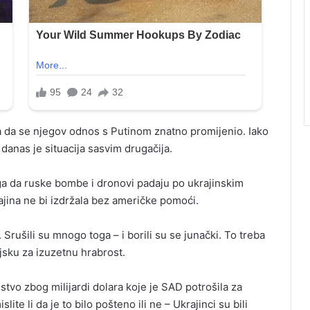
nja da se njegov odnos s Putinom znatno promijenio. Iako
 danas je situacija sasvim drugačija.
 da ruske bombe i dronovi padaju po ukrajinskim
ajina ne bi izdržala bez američke pomoći.
Srušili su mnogo toga – i borili su se junački. To treba
ojsku za izuzetnu hrabrost.
stvo zbog milijardi dolara koje je SAD potrošila za
te li da je to bilo pošteno ili ne – Ukrajinci su bili