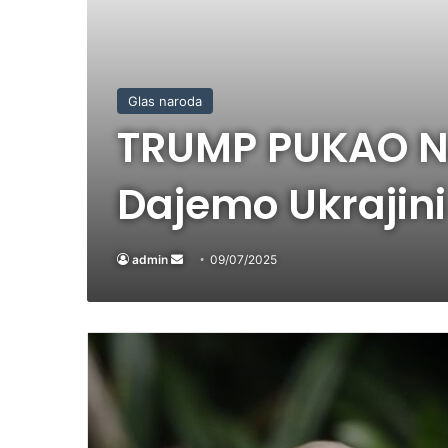
Glas naroda
TRUMP PUKAO NA
Dajemo Ukrajin
admin
Send
09/07/2025
an
email