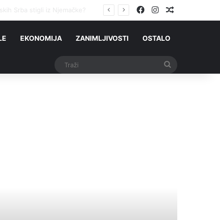
Facebook
Instagram
Slučajni čla
ih Srba stigli iz Njemačke?
LE
EKONOMIJA
ZANIMLJIVOSTI
OSTALO
Traži