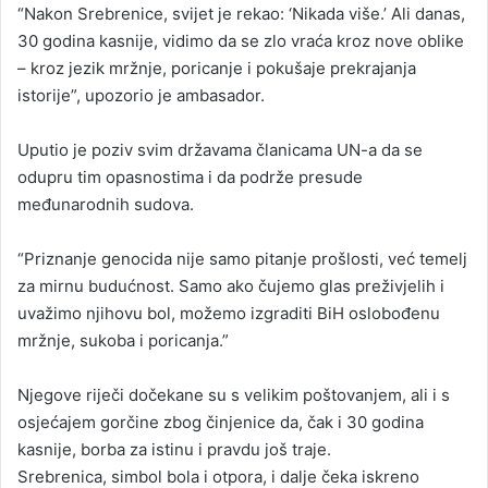
“Nakon Srebrenice, svijet je rekao: ‘Nikada više.’ Ali danas,
30 godina kasnije, vidimo da se zlo vraća kroz nove oblike
– kroz jezik mržnje, poricanje i pokušaje prekrajanja
istorije”, upozorio je ambasador.
Uputio je poziv svim državama članicama UN-a da se
odupru tim opasnostima i da podrže presude
međunarodnih sudova.
“Priznanje genocida nije samo pitanje prošlosti, već temelj
za mirnu budućnost. Samo ako čujemo glas preživjelih i
uvažimo njihovu bol, možemo izgraditi BiH oslobođenu
mržnje, sukoba i poricanja.”
Njegove riječi dočekane su s velikim poštovanjem, ali i s
osjećajem gorčine zbog činjenice da, čak i 30 godina
kasnije, borba za istinu i pravdu još traje.
Srebrenica, simbol bola i otpora, i dalje čeka iskreno