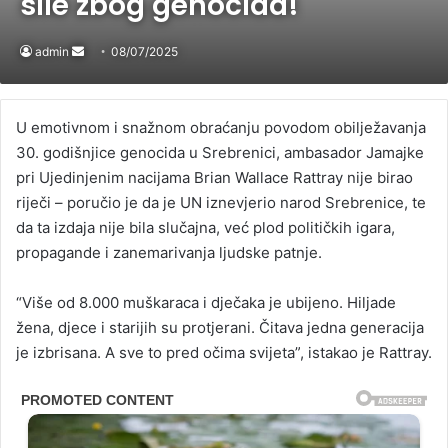
sile zbog genocida!
admin
Send
08/07/2025
an
email
U emotivnom i snažnom obraćanju povodom obilježavanja
30. godišnjice genocida u Srebrenici, ambasador Jamajke
pri Ujedinjenim nacijama Brian Wallace Rattray nije birao
riječi – poručio je da je UN iznevjerio narod Srebrenice, te
da ta izdaja nije bila slučajna, već plod političkih igara,
propagande i zanemarivanja ljudske patnje.
“Više od 8.000 muškaraca i dječaka je ubijeno. Hiljade
žena, djece i starijih su protjerani. Čitava jedna generacija
je izbrisana. A sve to pred očima svijeta”, istakao je Rattray.