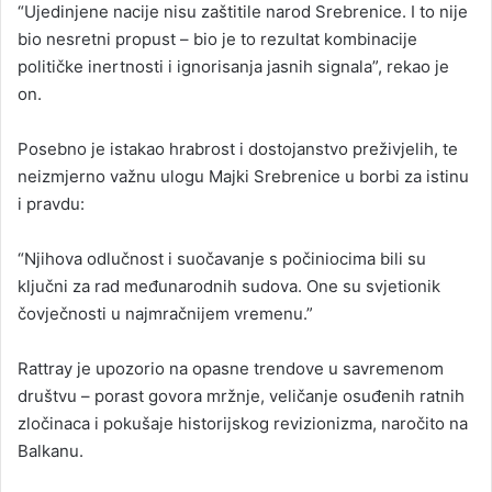
“Ujedinjene nacije nisu zaštitile narod Srebrenice. I to nije
bio nesretni propust – bio je to rezultat kombinacije
političke inertnosti i ignorisanja jasnih signala”, rekao je
on.
Posebno je istakao hrabrost i dostojanstvo preživjelih, te
neizmjerno važnu ulogu Majki Srebrenice u borbi za istinu
i pravdu:
“Njihova odlučnost i suočavanje s počiniocima bili su
ključni za rad međunarodnih sudova. One su svjetionik
čovječnosti u najmračnijem vremenu.”
Rattray je upozorio na opasne trendove u savremenom
društvu – porast govora mržnje, veličanje osuđenih ratnih
zločinaca i pokušaje historijskog revizionizma, naročito na
Balkanu.