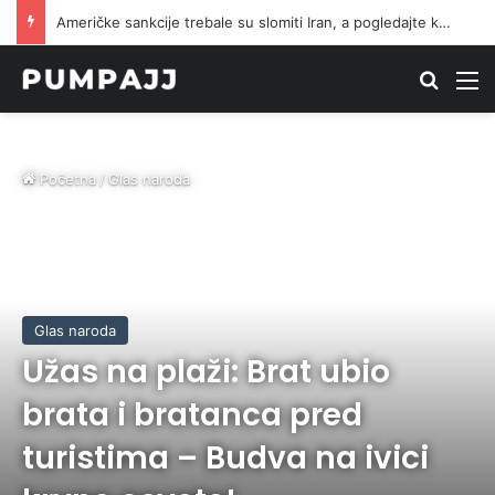
Helez izazvao Vučića na šetnju: Recept koji i dalje prolazi kod naroda.
Traži
M
Početna
/
Glas naroda
Glas naroda
Užas na plaži: Brat ubio
brata i bratanca pred
turistima – Budva na ivici