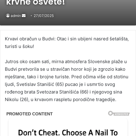
krvne osvete!
admin
Send
27/07/2025
an
email
Krvavi obračun u Budvi: Otac i sin ubijeni nasred šetališta,
turisti u šoku!
Jutros oko osam sati, mirna atmosfera Slovenske plaže u
Budvi pretvorila se u stravičan horor koji je zgrozio kako
mještane, tako i brojne turiste. Pred očima više od stotinu
ljudi, Svetislav Stanišić (65) pucao je i usmrtio svog
rođenog brata Svetozara Stanišića (66) i njegovog sina
Nikolu (26), u krvavom raspletu porodične tragedije.