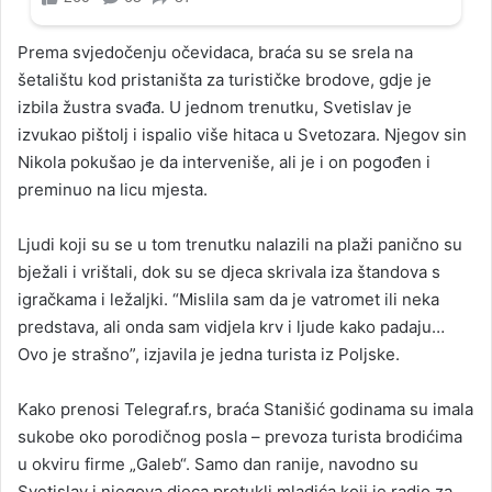
Prema svjedočenju očevidaca, braća su se srela na
šetalištu kod pristaništa za turističke brodove, gdje je
izbila žustra svađa. U jednom trenutku, Svetislav je
izvukao pištolj i ispalio više hitaca u Svetozara. Njegov sin
Nikola pokušao je da interveniše, ali je i on pogođen i
preminuo na licu mjesta.
Ljudi koji su se u tom trenutku nalazili na plaži panično su
bježali i vrištali, dok su se djeca skrivala iza štandova s
igračkama i ležaljki. “Mislila sam da je vatromet ili neka
predstava, ali onda sam vidjela krv i ljude kako padaju…
Ovo je strašno”, izjavila je jedna turista iz Poljske.
Kako prenosi Telegraf.rs, braća Stanišić godinama su imala
sukobe oko porodičnog posla – prevoza turista brodićima
u okviru firme „Galeb“. Samo dan ranije, navodno su
Svetislav i njegova djeca pretukli mladića koji je radio za