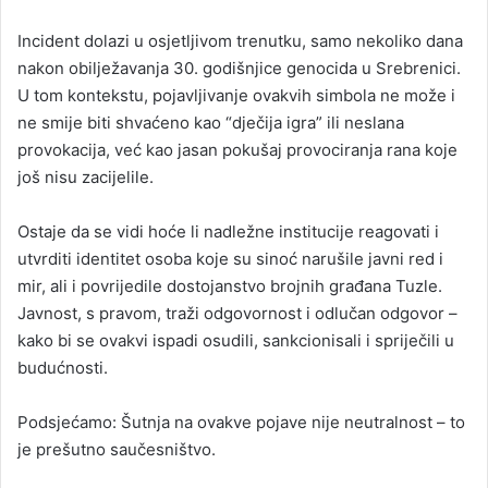
Incident dolazi u osjetljivom trenutku, samo nekoliko dana
nakon obilježavanja 30. godišnjice genocida u Srebrenici.
U tom kontekstu, pojavljivanje ovakvih simbola ne može i
ne smije biti shvaćeno kao “dječija igra” ili neslana
provokacija, već kao jasan pokušaj provociranja rana koje
još nisu zacijelile.
Ostaje da se vidi hoće li nadležne institucije reagovati i
utvrditi identitet osoba koje su sinoć narušile javni red i
mir, ali i povrijedile dostojanstvo brojnih građana Tuzle.
Javnost, s pravom, traži odgovornost i odlučan odgovor –
kako bi se ovakvi ispadi osudili, sankcionisali i spriječili u
budućnosti.
Podsjećamo: Šutnja na ovakve pojave nije neutralnost – to
je prešutno saučesništvo.