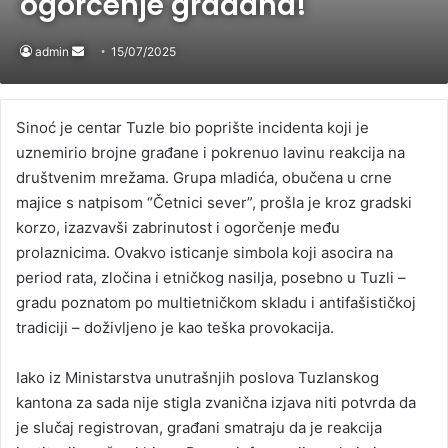
ogorčenje građana!
admin
Send
15/07/2025
an
email
Sinoć je centar Tuzle bio poprište incidenta koji je
uznemirio brojne građane i pokrenuo lavinu reakcija na
društvenim mrežama. Grupa mladića, obučena u crne
majice s natpisom “Četnici sever”, prošla je kroz gradski
korzo, izazvavši zabrinutost i ogorčenje među
prolaznicima. Ovakvo isticanje simbola koji asocira na
period rata, zločina i etničkog nasilja, posebno u Tuzli –
gradu poznatom po multietničkom skladu i antifašističkoj
tradiciji – doživljeno je kao teška provokacija.
Iako iz Ministarstva unutrašnjih poslova Tuzlanskog
kantona za sada nije stigla zvanična izjava niti potvrda da
je slučaj registrovan, građani smatraju da je reakcija