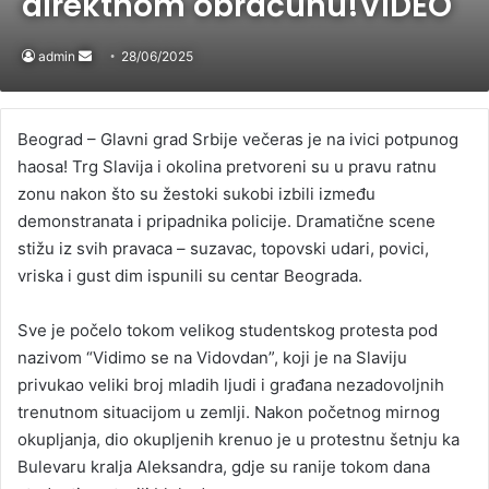
direktnom obračunu!VIDEO
admin
Send
28/06/2025
an
email
Beograd – Glavni grad Srbije večeras je na ivici potpunog
haosa! Trg Slavija i okolina pretvoreni su u pravu ratnu
zonu nakon što su žestoki sukobi izbili između
demonstranata i pripadnika policije. Dramatične scene
stižu iz svih pravaca – suzavac, topovski udari, povici,
vriska i gust dim ispunili su centar Beograda.
Sve je počelo tokom velikog studentskog protesta pod
nazivom “Vidimo se na Vidovdan”, koji je na Slaviju
privukao veliki broj mladih ljudi i građana nezadovoljnih
trenutnom situacijom u zemlji. Nakon početnog mirnog
okupljanja, dio okupljenih krenuo je u protestnu šetnju ka
Bulevaru kralja Aleksandra, gdje su ranije tokom dana