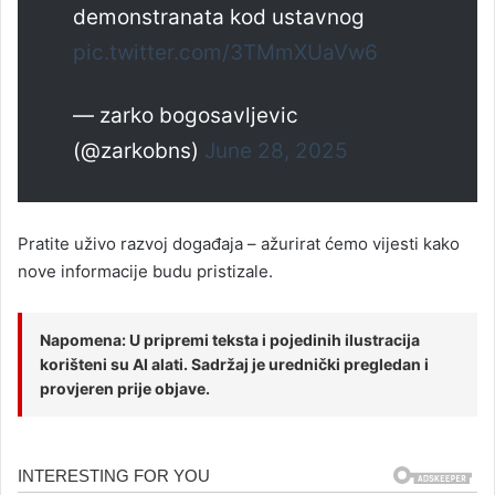
demonstranata kod ustavnog
pic.twitter.com/3TMmXUaVw6
— zarko bogosavljevic
(@zarkobns)
June 28, 2025
Pratite uživo razvoj događaja – ažurirat ćemo vijesti kako
nove informacije budu pristizale.
Napomena: U pripremi teksta i pojedinih ilustracija
korišteni su AI alati. Sadržaj je urednički pregledan i
provjeren prije objave.