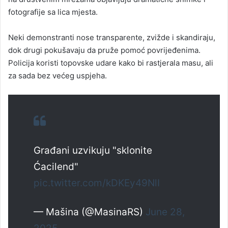
fotografije sa lica mjesta.
Neki demonstranti nose transparente, zvižde i skandiraju,
dok drugi pokušavaju da pruže pomoć povrijeđenima.
Policija koristi topovske udare kako bi rastjerala masu, ali
za sada bez većeg uspjeha.
Građani uzvikuju "sklonite
Ćacilend"
pic.twitter.com/kDKEy49NlI
— Mašina (@MasinaRS)
June 28,