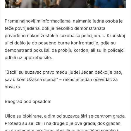
Prema najnovijim informacijama, najmanje jedna osoba je
teže povrijeđena, dok je nekoliko demonstranata
privedeno nakon žestokih sukoba sa policijom. U Krunskoj
ulici došlo je do posebno burne konfrontacije, gdje su
demonstranti pokušali da probiju kordon, ali su ih policajci
odbili uz upotrebu sile.
“Bacili su suzavac pravo među ljude! Jedan dečko je pao,
sav u krvi! Užasna scena!” – rekao je jedan očevidac za
nova.rs.
Beograd pod opsadom
Ulice su blokirane, a dim od suzavca širi se centrom grada.
Protesti su se izlili i na druge dijelove grada, dok građani
na društvenim mrežama objavljuju dramatične snimke i