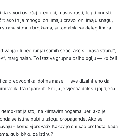
ži da stvori osjećaj premoći, masovnosti, legitimnosti.
”: ako ih je mnogo, oni imaju pravo, oni imaju snagu,
a strana sitna u brojkama, automatski se delegitimira –
rđivanja (ili negiranja) samih sebe: ako si “naša strana”,
hov”, marginalan. To izaziva grupnu psihologiju — ko želi
, lica predvodnika, dojma mase — sve dizajnirano da
mi veliki transparent “Srbija je vječna dok su joj djeca
 demokratija stoji na klimavim nogama. Jer, ako je
 onda se istina gubi u talogu propagande. Ako se
čavaju – kome vjerovati? Kakav je smisao protesta, kada
ama, gubi bitku za istinu?