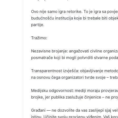
Ovo nije samo igra retorike. To je igra sa povj
budućnošću institucija koje bi trebale biti obj
partije.
Tražimo:
Nezavisne brojanje: angažovati civilne organi
posmatrače koji bi mogli potvrditi stvarne poda
Transparentnost izvješća: objavljivanje metodolo
na osnovu čega organizatori tvrde svoje – treb
Medijsku odgovornost: mediji moraju provjeravat
brojke, jer publika zaslužuje činjenice – ne pr
Građani — ne dozvolite da vas zaslijepi sjaj veli
istinu. Učinite svoju procjenu viđenim. Vaš korak