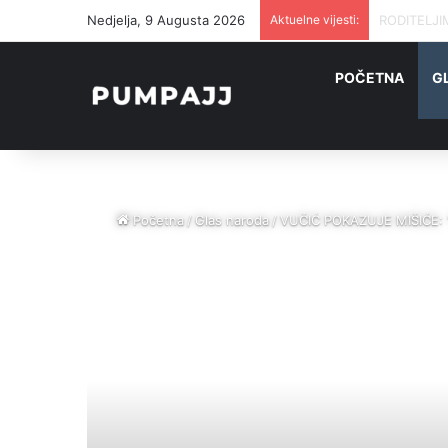
Nedjelja, 9 Augusta 2026
Aktuelne vijesti:
POČETNA
G
Početna
/
Glas naroda
/
VUČIĆ POKAZUJE MIŠIĆE: “K