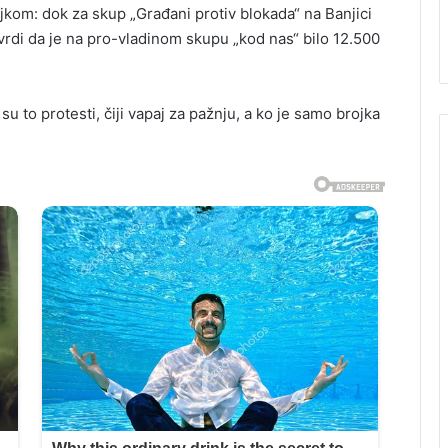
kom: dok za skup „Građani protiv blokada“ na Banjici
 tvrdi da je na pro-vladinom skupu „kod nas“ bilo 12.500
i su to protesti, čiji vapaj za pažnju, a ko je samo brojka