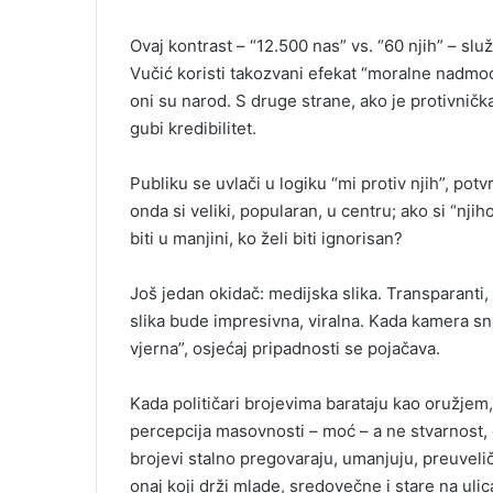
Ovaj kontrast – “12.500 nas” vs. “60 njih” – slu
Vučić koristi takozvani efekat “moralne nadmoći
oni su narod. S druge strane, ako je protivničk
gubi kredibilitet.
Publiku se uvlači u logiku “mi protiv njih”, potv
onda si veliki, popularan, u centru; ako si “nji
biti u manjini, ko želi biti ignorisan?
Još jedan okidač: medijska slika. Transparanti
slika bude impresivna, viralna. Kada kamera sni
vjerna”, osjećaj pripadnosti se pojačava.
Kada političari brojevima barataju kao oružjem,
percepcija masovnosti – moć – a ne stvarnost,
brojevi stalno pregovaraju, umanjuju, preuveli
onaj koji drži mlade, sredovečne i stare na ulic