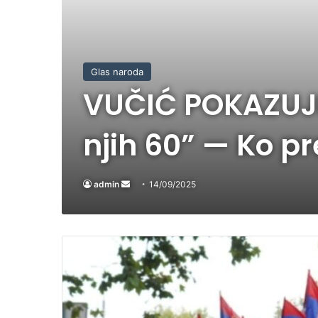
Glas naroda
VUČIĆ POKAZUJE 
njih 60” — Ko p
admin
Send
14/09/2025
an
email