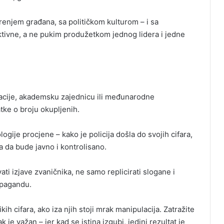
erenjem građana, sa političkom kulturom – i sa
ektivne, a ne pukim produžetkom jednog lidera i jedne
zacije, akademsku zajednicu ili međunarodne
tke o broju okupljenih.
gije procjene – kako je policija došla do svojih cifara,
a da bude javno i kontrolisano.
i izjave zvaničnika, ne samo replicirati slogane i
opagandu.
kih cifara, ako iza njih stoji mrak manipulacija. Zatražite
 je važan – jer kad se istina izgubi, jedini rezultat je