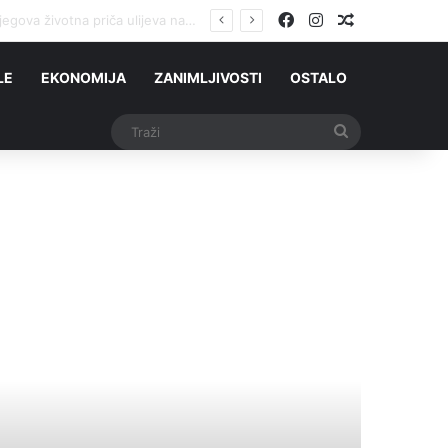
Facebook
Instagram
Slučajni čla
OSVOJILA JE SEDAM ZLATNIH MEDALJA, A DANAS PRODAJE MARAMICE: Priča Koh Lee Peng koju je teško zaboraviti
LE
EKONOMIJA
ZANIMLJIVOSTI
OSTALO
Traži