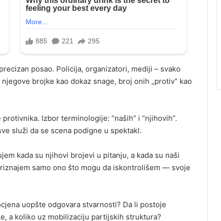
precizan posao. Policija, organizatori, mediji – svako
u: njegove brojke kao dokaz snage, broj onih „protiv“ kao
protivnika. Izbor terminologije: “naših” i “njihovih”.
sve služi da se scena podigne u spektakl.
jem kada su njihovi brojevi u pitanju, a kada su naši
: priznajem samo ono što mogu da iskontrolišem — svoje
procjena uopšte odgovara stvarnosti? Da li postoje
je, a koliko uz mobilizaciju partijskih struktura?