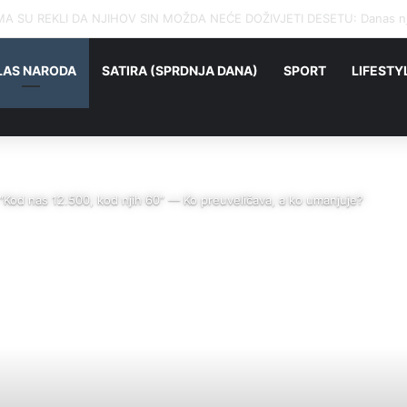
LAS NARODA
SATIRA (SPRDNJA DANA)
SPORT
LIFESTY
od nas 12.500, kod njih 60” — Ko preuveličava, a ko umanjuje?