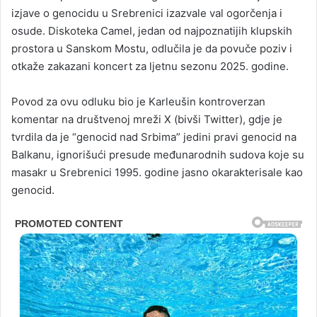
izjave o genocidu u Srebrenici izazvale val ogorčenja i
osude. Diskoteka Camel, jedan od najpoznatijih klupskih
prostora u Sanskom Mostu, odlučila je da povuče poziv i
otkaže zakazani koncert za ljetnu sezonu 2025. godine.
Povod za ovu odluku bio je Karleušin kontroverzan
komentar na društvenoj mreži X (bivši Twitter), gdje je
tvrdila da je “genocid nad Srbima” jedini pravi genocid na
Balkanu, ignorišući presude međunarodnih sudova koje su
masakr u Srebrenici 1995. godine jasno okarakterisale kao
genocid.