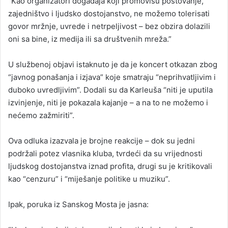
“Kao organizatori događaja koji promovišu poštovanje,
zajedništvo i ljudsko dostojanstvo, ne možemo tolerisati
govor mržnje, uvrede i netrpeljivost – bez obzira dolazili
oni sa bine, iz medija ili sa društvenih mreža.”
U službenoj objavi istaknuto je da je koncert otkazan zbog
“javnog ponašanja i izjava” koje smatraju “neprihvatljivim i
duboko uvredljivim”. Dodali su da Karleuša “niti je uputila
izvinjenje, niti je pokazala kajanje – a na to ne možemo i
nećemo zažmiriti”.
Ova odluka izazvala je brojne reakcije – dok su jedni
podržali potez vlasnika kluba, tvrdeći da su vrijednosti
ljudskog dostojanstva iznad profita, drugi su je kritikovali
kao “cenzuru” i “miješanje politike u muziku”.
Ipak, poruka iz Sanskog Mosta je jasna: