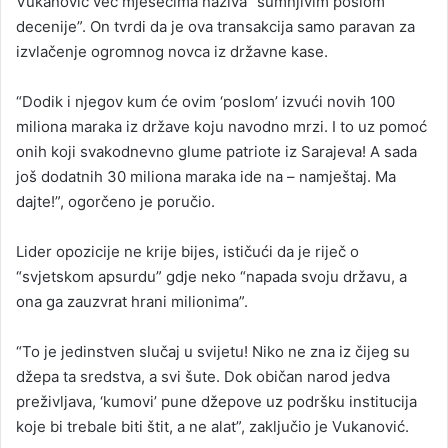
Vukanović već mjesecima naziva “sumnjivim poslom
decenije”. On tvrdi da je ova transakcija samo paravan za
izvlačenje ogromnog novca iz državne kase.
“Dodik i njegov kum će ovim ‘poslom’ izvući novih 100
miliona maraka iz države koju navodno mrzi. I to uz pomoć
onih koji svakodnevno glume patriote iz Sarajeva! A sada
još dodatnih 30 miliona maraka ide na – namještaj. Ma
dajte!”, ogorčeno je poručio.
Lider opozicije ne krije bijes, ističući da je riječ o
“svjetskom apsurdu” gdje neko “napada svoju državu, a
ona ga zauzvrat hrani milionima”.
“To je jedinstven slučaj u svijetu! Niko ne zna iz čijeg su
džepa ta sredstva, a svi šute. Dok običan narod jedva
preživljava, ‘kumovi’ pune džepove uz podršku institucija
koje bi trebale biti štit, a ne alat”, zaključio je Vukanović.