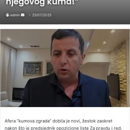
njegovog kuma!”
admin
Send
25/07/2025
an
email
Afera “kumova zgrada” dobila je novi, žestok zaokret
nakon što je predsjednik opozicione liste Za pravdu i red,