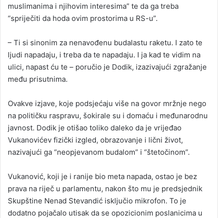
muslimanima i njihovim interesima” te da ga treba
“spriječiti da hoda ovim prostorima u RS-u”.
– Ti si sinonim za nenavođenu budalastu raketu. I zato te
ljudi napadaju, i treba da te napadaju. I ja kad te vidim na
ulici, napast ću te – poručio je Dodik, izazivajući zgražanje
među prisutnima.
Ovakve izjave, koje podsjećaju više na govor mržnje nego
na političku raspravu, šokirale su i domaću i međunarodnu
javnost. Dodik je otišao toliko daleko da je vrijeđao
Vukanovićev fizički izgled, obrazovanje i lični život,
nazivajući ga “neopjevanom budalom” i “štetočinom”.
Vukanović, koji je i ranije bio meta napada, ostao je bez
prava na riječ u parlamentu, nakon što mu je predsjednik
Skupštine Nenad Stevandić isključio mikrofon. To je
dodatno pojačalo utisak da se opozicionim poslanicima u