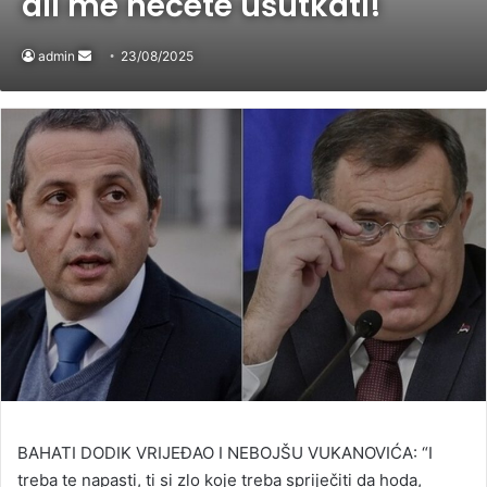
ali me nećete ušutkati!
admin
Send
23/08/2025
an
email
BAHATI DODIK VRIJEĐAO I NEBOJŠU VUKANOVIĆA: “I
treba te napasti, ti si zlo koje treba spriječiti da hoda,