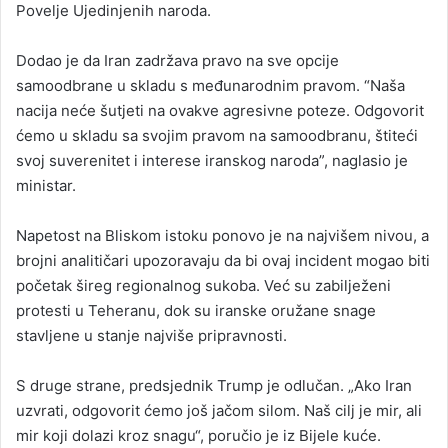
Povelje Ujedinjenih naroda.
Dodao je da Iran zadržava pravo na sve opcije
samoodbrane u skladu s međunarodnim pravom. “Naša
nacija neće šutjeti na ovakve agresivne poteze. Odgovorit
ćemo u skladu sa svojim pravom na samoodbranu, štiteći
svoj suverenitet i interese iranskog naroda”, naglasio je
ministar.
Napetost na Bliskom istoku ponovo je na najvišem nivou, a
brojni analitičari upozoravaju da bi ovaj incident mogao biti
početak šireg regionalnog sukoba. Već su zabilježeni
protesti u Teheranu, dok su iranske oružane snage
stavljene u stanje najviše pripravnosti.
S druge strane, predsjednik Trump je odlučan. „Ako Iran
uzvrati, odgovorit ćemo još jačom silom. Naš cilj je mir, ali
mir koji dolazi kroz snagu“, poručio je iz Bijele kuće.