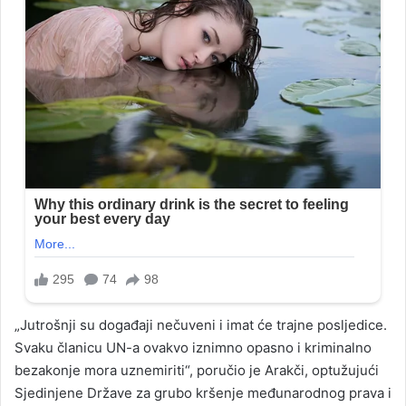
„Jutrošnji su događaji nečuveni i imat će trajne posljedice.
Svaku članicu UN-a ovakvo iznimno opasno i kriminalno
bezakonje mora uznemiriti“, poručio je Arakči, optužujući
Sjedinjene Države za grubo kršenje međunarodnog prava i