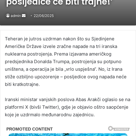
posljedice će biti trajne!’
admin
Send
22/06/2025
an
email
Teheran je jutros uzdrman nakon što su Sjedinjene
Američke Države izvele zračne napade na tri iranska
nuklearna postrojenja. Prema izjavama američkog
predsjednika Donalda Trumpa, postrojenja su potpuno
uništena, a operacija je bila „vrlo uspješna“. No, iz Irana
stiže ozbiljno upozorenje – posljedice ovog napada neće
biti kratkotrajne.
Iranski ministar vanjskih poslova Abas Arakči oglasio se na
platformi X (bivši Twitter), gdje je objavio oštro saopćenje
koje je uzdrmalo međunarodnu zajednicu.