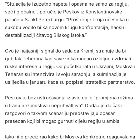
“Situacija je izuzetno napeta i opasna ne samo za regiju,
već i globalno”, poručio je Peskov iz Konstantinovske
palače u Sankt Peterburgu. “Proširenje broja učesnika u
sukobu vodilo bi ka novom krugu konfrontacije, haosu i
destabilizaciji čitavog Bliskog istoka.”
Ovo je najjasniji signal do sada da Kremlj strahuje da bi
gubitak Teherana kao saveznika mogao ozbiljno uzdrmati
ruske interese u regiji. Od početka rata u Ukrajini, Moskva i
Teheran su intenzivirali svoju saradnju, a kulminacija je
uslijedila u januaru kada su potpisali strateško partnerstvo.
Peskov je bez ustručavanja izjavio da je “promjena režima
u Iranu nezamisliva i neprihvatljiva”. Dodao je da čak i
razgovori o takvom scenariju predstavljaju opasan
presedan koji bi mogao gurnuti cijelu regiju u ambis.
Iako nije precizirao kako bi Moskva konkretno reagovala na