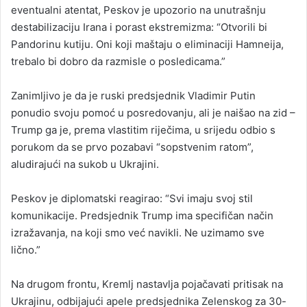
eventualni atentat, Peskov je upozorio na unutrašnju
destabilizaciju Irana i porast ekstremizma: “Otvorili bi
Pandorinu kutiju. Oni koji maštaju o eliminaciji Hamneija,
trebalo bi dobro da razmisle o posledicama.”
Zanimljivo je da je ruski predsjednik Vladimir Putin
ponudio svoju pomoć u posredovanju, ali je naišao na zid –
Trump ga je, prema vlastitim riječima, u srijedu odbio s
porukom da se prvo pozabavi “sopstvenim ratom”,
aludirajući na sukob u Ukrajini.
Peskov je diplomatski reagirao: “Svi imaju svoj stil
komunikacije. Predsjednik Trump ima specifičan način
izražavanja, na koji smo već navikli. Ne uzimamo sve
lično.”
Na drugom frontu, Kremlj nastavlja pojačavati pritisak na
Ukrajinu, odbijajući apele predsjednika Zelenskog za 30-