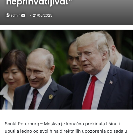
neprihvatljiva!”
admin
Send
21/06/2025
an
email
Sankt Peterburg – Moskva je konačno prekinula tišinu i
uputila jedno od svojih najdirektnijih upozorenja do sada u