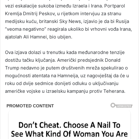
vezi eskalacije sukoba između Izraela i Irana. Portparol
Kremlja Dmitrij Peskov, u rijetkom intervjuu za stranu
medijsku kuću, britanski Sky News, izjavio je da bi Rusija
“veoma negativno” reagirala ukoliko bi vrhovni vođa Irana,
ajatolah Ali Hamnei, bio ubijen.
Ova izjava dolazi u trenutku kada međunarodne tenzije
dostižu tačku ključanja. Američki predsjednik Donald
Trump nedavno je putem društvenih mreža spekulirao o
mogućnosti atentata na Hamneija, uz nagovještaj da će u
roku od dvije sedmice donijeti odluku o uključivanju
američke vojske u izraelsku kampanju protiv Teherana.