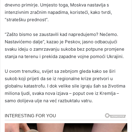
dnevno primirje. Umjesto toga, Moskva nastavlja s
intenzivnim zračnim napadima, koristeći, kako tvrdi,
“stratešku prednost”.
“Zašto bismo se zaustavili kad napredujemo? Nećemo.
Nastavićemo dalje”, kazao je Peskov, jasno odbacujući
svaku ideju o zamrzavanju sukoba bez potpune promjene
stanja na terenu i prekida zapadne vojne pomoći Ukrajini.
U ovom trenutku, svijet sa zebnjom gleda kako se širi
sukob koji prijeti da se iz regionalne krize pretvori u
globalnu katastrofu. I dok velike sile igraju šah sa životima
miliona ljudi, svaka nova izjava – poput ove iz Kremlja –
samo dolijeva ulje na već razbuktalu vatru.