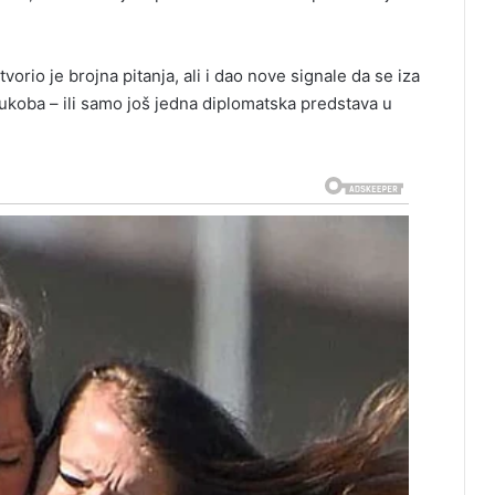
rio je brojna pitanja, ali i dao nove signale da se iza
sukoba – ili samo još jedna diplomatska predstava u