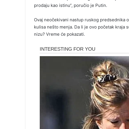
prodaju kao istinu“, poručio je Putin.
Ovaj neočekivani nastup ruskog predsednika otvo
kulisa nešto menja. Da li je ovo početak kraja 
nizu? Vreme će pokazati.