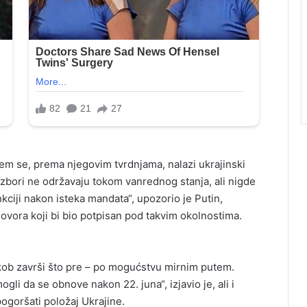
em se, prema njegovim tvrdnjama, nalazi ukrajinski
zbori ne održavaju tokom vanrednog stanja, ali nigde
kciji nakon isteka mandata“, upozorio je Putin,
vora koji bi bio potpisan pod takvim okolnostima.
ukob završi što pre – po mogućstvu mirnim putem.
ogli da se obnove nakon 22. juna“, izjavio je, ali i
ogoršati položaj Ukrajine.