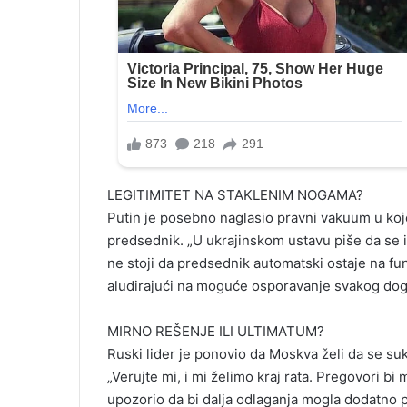
LEGITIMITET NA STAKLENIM NOGAMA?
Putin je posebno naglasio pravni vakuum u koj
predsednik. „U ukrajinskom ustavu piše da se i
ne stoji da predsednik automatski ostaje na fun
aludirajući na moguće osporavanje svakog dogo
MIRNO REŠENJE ILI ULTIMATUM?
Ruski lider je ponovio da Moskva želi da se s
„Verujte mi, i mi želimo kraj rata. Pregovori bi m
upozorio da bi dalja odlaganja mogla dodatno p