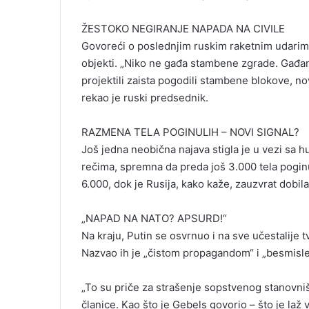
ŽESTOKO NEGIRANJE NAPADA NA CIVILE
Govoreći o poslednjim ruskim raketnim udarima na
objekti. „Niko ne gađa stambene zgrade. Gađamo
projektili zaista pogodili stambene blokove, novi
rekao je ruski predsednik.
RAZMENA TELA POGINULIH – NOVI SIGNAL?
Još jedna neobična najava stigla je u vezi sa
rečima, spremna da preda još 3.000 tela poginu
6.000, dok je Rusija, kako kaže, zauzvrat dobila
„NAPAD NA NATO? APSURD!“
Na kraju, Putin se osvrnuo i na sve učestalije 
Nazvao ih je „čistom propagandom“ i „besmisle
„To su priče za strašenje sopstvenog stanovn
članice. Kao što je Gebels govorio – što je laž 