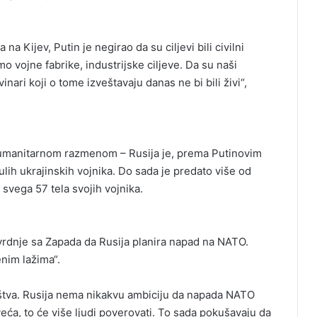
 Kijev, Putin je negirao da su ciljevi bili civilni
 vojne fabrike, industrijske ciljeve. Da su naši
nari koji o tome izveštavaju danas ne bi bili živi“,
 humanitarnom razmenom – Rusija je, prema Putinovim
lih ukrajinskih vojnika. Do sada je predato više od
 svega 57 tela svojih vojnika.
tvrdnje sa Zapada da Rusija planira napad na NATO.
nim lažima“.
ištva. Rusija nema nikakvu ambiciju da napada NATO
veća, to će više ljudi poverovati. To sada pokušavaju da