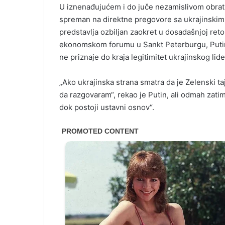
U iznenađujućem i do juče nezamislivom obratu,
spreman na direktne pregovore sa ukrajinski
predstavlja ozbiljan zaokret u dosadašnjoj r
ekonomskom forumu u Sankt Peterburgu, Putin 
ne priznaje do kraja legitimitet ukrajinskog lide
„Ako ukrajinska strana smatra da je Zelenski t
da razgovaram“, rekao je Putin, ali odmah zati
dok postoji ustavni osnov“.