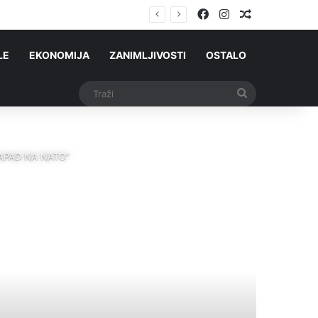
Facebook
Instagram
Slučajni čla
o
LE
EKONOMIJA
ZANIMLJIVOSTI
OSTALO
Traži
„NAPAD NA NATO“