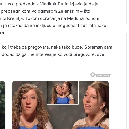
 ruski predsednik Vladimir Putin izjavio je da je
m predsednikom Volodimirom Zelenskim – što
etorici Kremlja. Tokom obraćanja na Međunarodnom
je istakao da ne isključuje mogućnost susreta, iako
ra.
aj koji treba da pregovara, neka tako bude. Spreman sam
m dodao da ga „ne interesuje ko vodi pregovore, sve