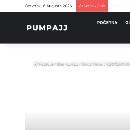
Četvrtak, 6 Augusta 2026
Aktuelne vijesti:
Američke s
POČETNA
G
Početna
/
Glas naroda
/
World News
/
NEOČEKIVAN Z