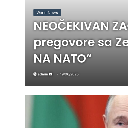
World News
NEOČEKIVAN ZAO
pregovore sa Z
NA NATO“
admin
Send
19/06/2025
an
email