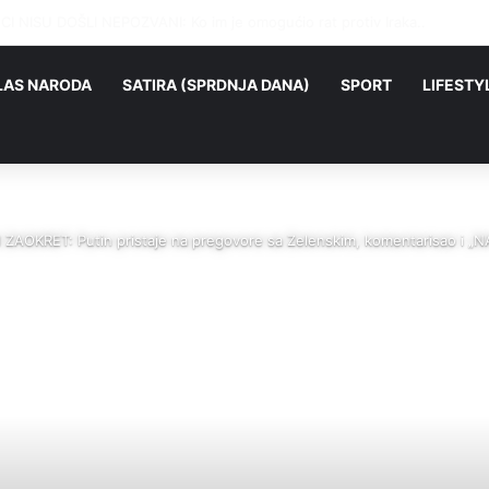
ankcije trebale su slomiti Iran, a pogledajte ko je zapravo najviše zaradi
LAS NARODA
SATIRA (SPRDNJA DANA)
SPORT
LIFESTY
AOKRET: Putin pristaje na pregovore sa Zelenskim, komentarisao i 