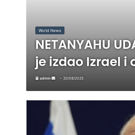
World News
NETANYAHU UDAR
je izdao Izrael i
admin
Send
20/08/2025
an
email