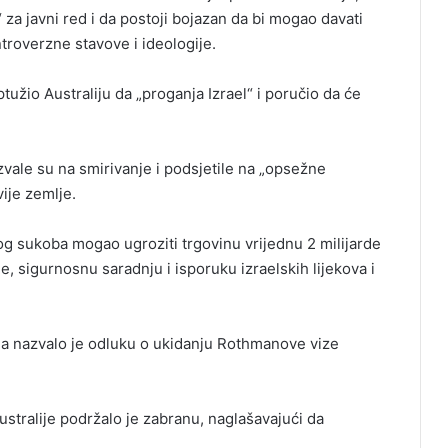
“ za javni red i da postoji bojazan da bi mogao davati
troverzne stavove i ideologije.
tužio Australiju da „proganja Izrael“ i poručio da će
zvale su na smirivanje i podsjetile na „opsežne
ije zemlje.
og sukoba mogao ugroziti trgovinu vrijednu 2 milijarde
e, sigurnosnu saradnju i isporuku izraelskih lijekova i
anja nazvalo je odluku o ukidanju Rothmanove vize
ustralije podržalo je zabranu, naglašavajući da