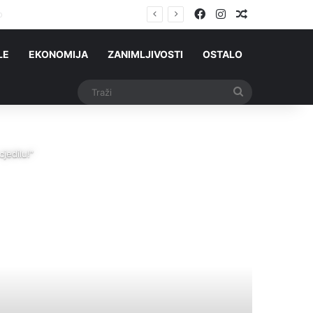
Facebook
Instagram
Slučajni čla
LE
EKONOMIJA
ZANIMLJIVOSTI
OSTALO
Traži
jedilu!“