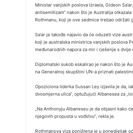
Ministar vanjskih poslova Izraela, Gideon Sa’ar
antisemitizam“ nakon što je Australija otkazala
Rothmanu, koji je ove sedmice trebao održati 
Sa’ar je takođe najavio da će oduzeti vize aust
koji je australska ministrica vanjskih poslova
međunarodnih napora za mir i rješenje s dvije 
Diplomatski sukob eskalirao je nakon što je Au
na Generalnoj skupštini UN-a priznati palesti
Opoziciona liderka Sussan Ley izjavila je da, i
dvosmjerna ulica“, optužujući Albanesea za „lo
„Na Anthonyju Albaneseu je da objasni kako će 
njegovih propusta u vođstvu“, rekla je.
Rothmanova viza poništena je u ponedjeljak od 