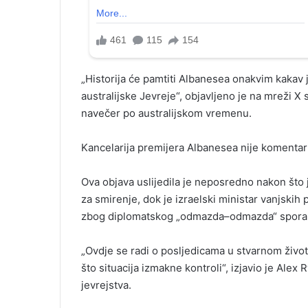
„Historija će pamtiti Albanesea onakvim kakav je
australijske Jevreje“, objavljeno je na mreži X
navečer po australijskom vremenu.
Kancelarija premijera Albanesea nije komentar
Ova objava uslijedila je neposredno nakon što je
za smirenje, dok je izraelski ministar vanjskih
zbog diplomatskog „odmazda–odmazda“ spora o
„Ovdje se radi o posljedicama u stvarnom život
što situacija izmakne kontroli“, izjavio je Alex
jevrejstva.