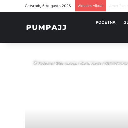
Četvrtak, 6 Augusta 2026
Aktuelne vijesti:
Helez izaz
POČETNA
G
Početna
/
Glas naroda
/
World News
/
NETANYAHU UD