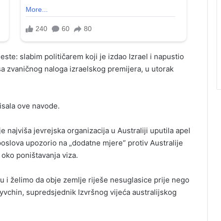
ste: slabim političarem koji je izdao Izrael i napustio
 sa zvaničnog naloga izraelskog premijera, u utorak
isala ove navode.
 najviša jevrejska organizacija u Australiji uputila apel
 poslova upozorio na „dodatne mjere“ protiv Australije
ko poništavanja viza.
u i želimo da obje zemlje riješe nesuglasice prije nego
 Ryvchin, supredsjednik Izvršnog vijeća australijskog