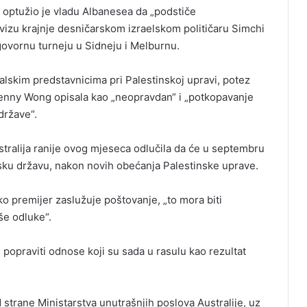
, optužio je vladu Albanesea da „podstiče
 vizu krajnje desničarskom izraelskom političaru Simchi
govornu turneju u Sidneju i Melburnu.
ralskim predstavnicima pri Palestinskoj upravi, potez
 Penny Wong opisala kao „neopravdan“ i „potkopavanje
države“.
stralija ranije ovog mjeseca odlučila da će u septembru
nsku državu, nakon novih obećanja Palestinske uprave.
ako premijer zaslužuje poštovanje, „to mora biti
še odluke“.
popraviti odnose koji su sada u rasulu kao rezultat
strane Ministarstva unutrašnjih poslova Australije, uz