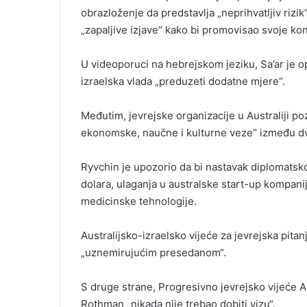
obrazloženje da predstavlja „neprihvatljiv rizik
„zapaljive izjave“ kako bi promovisao svoje kon
U videoporuci na hebrejskom jeziku, Sa’ar je op
izraelska vlada „preduzeti dodatne mjere“.
Međutim, jevrejske organizacije u Australiji po
ekonomske, naučne i kulturne veze“ između dv
Ryvchin je upozorio da bi nastavak diplomatsk
dolara, ulaganja u australske start-up kompanij
medicinske tehnologije.
Australijsko-izraelsko vijeće za jevrejska pit
„uznemirujućim presedanom“.
S druge strane, Progresivno jevrejsko vijeće A
Rothman „nikada nije trebao dobiti vizu“.