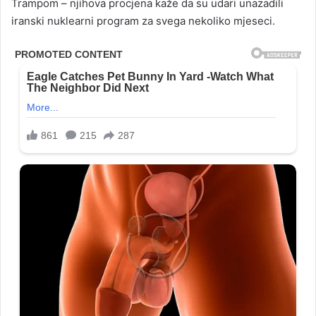
Trampom – njihova procjena kaže da su udari unazadili
iranski nuklearni program za svega nekoliko mjeseci.