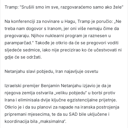
Tramp: “Srušili smo im sve, razgovaraćemo samo ako žele”
Na konferenciji za novinare u Hagu, Tramp je poručio: „Ne
treba nam dogovor s Iranom, jer oni više nemaju čime da
pregovaraju. Njihov nuklearni program je raznesen u
paramparčad.“ Takođe je otkrio da će se pregovori voditi
sljedeće sedmice, iako nije precizirao ko će učestvovati ni
gdje će se održati.
Netanjahu slavi pobjedu, Iran najavljuje osvetu
Izraelski premijer Benjamin Netanjahu izjavio je da je
njegova zemlja ostvarila „veliku pobjedu“ u borbi protiv
Irana i eliminisala dvije ključne egzistencijalne prijetnje.
Otkrio je i da su planovi za napade na iranska postrojenja
pripremani mjesecima, te da su SAD bile uključene i
koordinacija bila „maksimalna“.