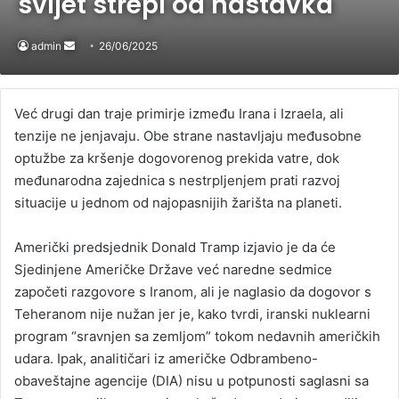
svijet strepi od nastavka
admin
Send
26/06/2025
an
email
Već drugi dan traje primirje između Irana i Izraela, ali
tenzije ne jenjavaju. Obe strane nastavljaju međusobne
optužbe za kršenje dogovorenog prekida vatre, dok
međunarodna zajednica s nestrpljenjem prati razvoj
situacije u jednom od najopasnijih žarišta na planeti.
Američki predsjednik Donald Tramp izjavio je da će
Sjedinjene Američke Države već naredne sedmice
započeti razgovore s Iranom, ali je naglasio da dogovor s
Teheranom nije nužan jer je, kako tvrdi, iranski nuklearni
program “sravnjen sa zemljom” tokom nedavnih američkih
udara. Ipak, analitičari iz američke Odbrambeno-
obaveštajne agencije (DIA) nisu u potpunosti saglasni sa