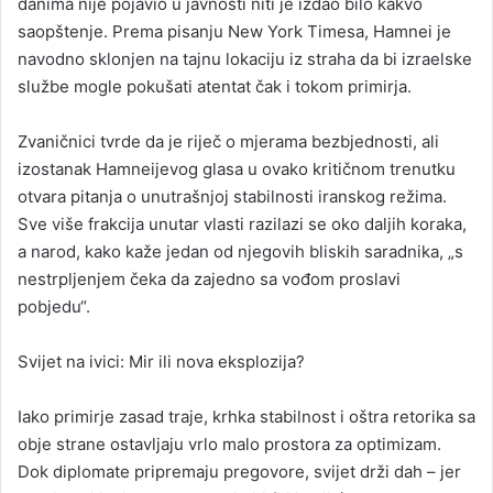
danima nije pojavio u javnosti niti je izdao bilo kakvo
saopštenje. Prema pisanju New York Timesa, Hamnei je
navodno sklonjen na tajnu lokaciju iz straha da bi izraelske
službe mogle pokušati atentat čak i tokom primirja.
Zvaničnici tvrde da je riječ o mjerama bezbjednosti, ali
izostanak Hamneijevog glasa u ovako kritičnom trenutku
otvara pitanja o unutrašnjoj stabilnosti iranskog režima.
Sve više frakcija unutar vlasti razilazi se oko daljih koraka,
a narod, kako kaže jedan od njegovih bliskih saradnika, „s
nestrpljenjem čeka da zajedno sa vođom proslavi
pobjedu“.
Svijet na ivici: Mir ili nova eksplozija?
Iako primirje zasad traje, krhka stabilnost i oštra retorika sa
obje strane ostavljaju vrlo malo prostora za optimizam.
Dok diplomate pripremaju pregovore, svijet drži dah – jer