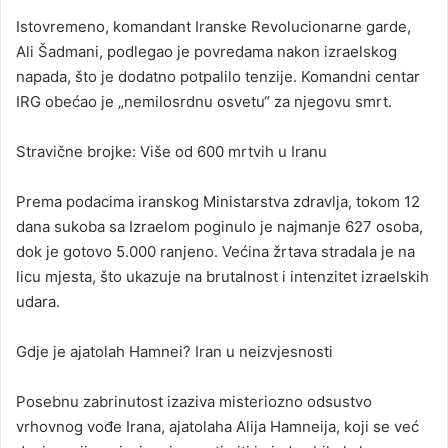
Istovremeno, komandant Iranske Revolucionarne garde,
Ali Šadmani, podlegao je povredama nakon izraelskog
napada, što je dodatno potpalilo tenzije. Komandni centar
IRG obećao je „nemilosrdnu osvetu“ za njegovu smrt.
Stravične brojke: Više od 600 mrtvih u Iranu
Prema podacima iranskog Ministarstva zdravlja, tokom 12
dana sukoba sa Izraelom poginulo je najmanje 627 osoba,
dok je gotovo 5.000 ranjeno. Većina žrtava stradala je na
licu mjesta, što ukazuje na brutalnost i intenzitet izraelskih
udara.
Gdje je ajatolah Hamnei? Iran u neizvjesnosti
Posebnu zabrinutost izaziva misteriozno odsustvo
vrhovnog vođe Irana, ajatolaha Alija Hamneija, koji se već