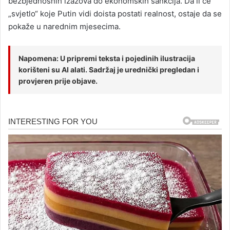
bezbjednosnih izazova do ekonomskih sankcija. Da li će
„svjetlo“ koje Putin vidi doista postati realnost, ostaje da se
pokaže u narednim mjesecima.
Napomena: U pripremi teksta i pojedinih ilustracija
korišteni su AI alati. Sadržaj je urednički pregledan i
provjeren prije objave.