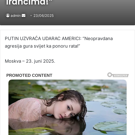
Irancima!”
admin
Send
23/06/2025
an
email
PUTIN UZVRAĆA UDARAC AMERICI: “Neopravdana
agresija gura svijet ka ponoru rata!”
Moskva – 23. juni 2025.