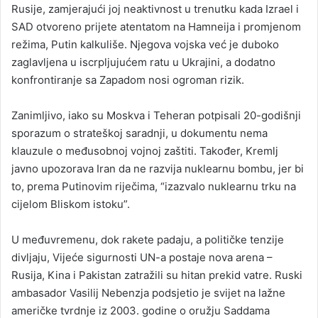
Rusije, zamjerajući joj neaktivnost u trenutku kada Izrael i
SAD otvoreno prijete atentatom na Hamneija i promjenom
režima, Putin kalkuliše. Njegova vojska već je duboko
zaglavljena u iscrpljujućem ratu u Ukrajini, a dodatno
konfrontiranje sa Zapadom nosi ogroman rizik.
Zanimljivo, iako su Moskva i Teheran potpisali 20-godišnji
sporazum o strateškoj saradnji, u dokumentu nema
klauzule o međusobnoj vojnoj zaštiti. Također, Kremlj
javno upozorava Iran da ne razvija nuklearnu bombu, jer bi
to, prema Putinovim riječima, “izazvalo nuklearnu trku na
cijelom Bliskom istoku”.
U međuvremenu, dok rakete padaju, a političke tenzije
divljaju, Vijeće sigurnosti UN-a postaje nova arena –
Rusija, Kina i Pakistan zatražili su hitan prekid vatre. Ruski
ambasador Vasilij Nebenzja podsjetio je svijet na lažne
američke tvrdnje iz 2003. godine o oružju Saddama