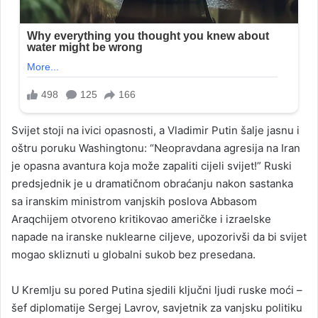
Svijet stoji na ivici opasnosti, a Vladimir Putin šalje jasnu i
oštru poruku Washingtonu: “Neopravdana agresija na Iran
je opasna avantura koja može zapaliti cijeli svijet!” Ruski
predsjednik je u dramatičnom obraćanju nakon sastanka
sa iranskim ministrom vanjskih poslova Abbasom
Araqchijem otvoreno kritikovao američke i izraelske
napade na iranske nuklearne ciljeve, upozorivši da bi svijet
mogao skliznuti u globalni sukob bez presedana.
U Kremlju su pored Putina sjedili ključni ljudi ruske moći –
šef diplomatije Sergej Lavrov, savjetnik za vanjsku politiku