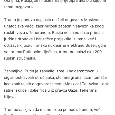
Ukrajina, Rusija, ali i nuklearna prijetnja Irana biti ključne
teme razgovora.
Trump je ponovo naglasio da želi dogovor s Moskvom,
unatoč sve većoj zabrinutosti zapadnih saveznika zbog
ruskih veza s Teheranom. Rusija ne samo da je primala
jurišne dronove i balističke projektile iz Irana, već i
održava ključnu iransku nuklearnu elektranu Bušer, gdje
se, prema Putinovim riječima, trenutno nalazi oko 200
ruskih stručnjaka.
Zanimljivo, Putin je zahvalio Izraelu na garantovanju
sigurnosti svojih stručnjaka, što mnogi analitičari tumače
kao znak tajnih dogovora između Moskve i Tel Aviva – dok
ratne iskrice i dalje frcaju iz pravca Gaze, Teherana i
Kijeva.
Trumpova izjava da mu ne treba pomoć s Iranom, već s