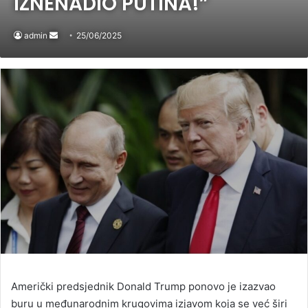
IZNENADIO PUTINA!”
admin
Send
25/06/2025
an
email
Američki predsjednik Donald Trump ponovo je izazvao
buru u međunarodnim krugovima izjavom koja se već širi