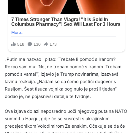
„Putin me nazvao i pitao: ‘Trebate li pomoć s Iranom?’
Rekao sam mu: ‘Ne, ne trebam pomoć s Iranom. Trebam
pomoć s vama!’“, izjavio je Trump novinarima, izazvavši
lavinu reakcija. „Nadam se da ćemo postići dogovor s
Rusijom. Šest tisuća vojnika poginulo je prošli tjedan“,
dodao je, ne pojasnivši detalje te tvrdnje.
Ova izjava dolazi neposredno uoči njegovog puta na NATO
summit u Haagu, gdje će se susresti s ukrajinskim
predsjednikom Volodimirom Zelenskim. Očekuje se da će