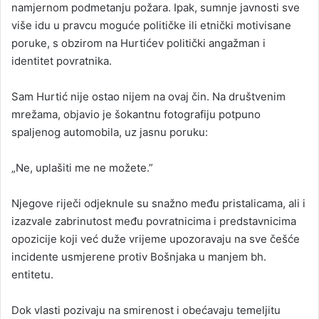
namjernom podmetanju požara. Ipak, sumnje javnosti sve
više idu u pravcu moguće političke ili etnički motivisane
poruke, s obzirom na Hurtićev politički angažman i
identitet povratnika.
Sam Hurtić nije ostao nijem na ovaj čin. Na društvenim
mrežama, objavio je šokantnu fotografiju potpuno
spaljenog automobila, uz jasnu poruku:
„Ne, uplašiti me ne možete.”
Njegove riječi odjeknule su snažno među pristalicama, ali i
izazvale zabrinutost među povratnicima i predstavnicima
opozicije koji već duže vrijeme upozoravaju na sve češće
incidente usmjerene protiv Bošnjaka u manjem bh.
entitetu.
Dok vlasti pozivaju na smirenost i obećavaju temeljitu