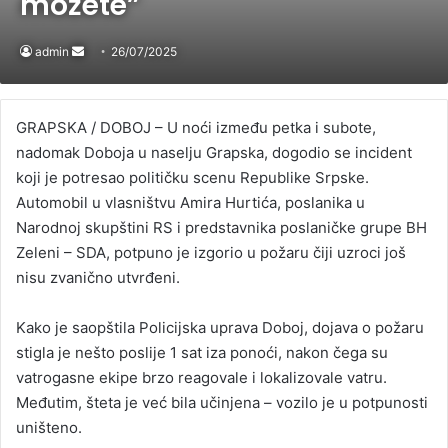
možete”
admin
Send
26/07/2025
an
email
GRAPSKA / DOBOJ – U noći između petka i subote,
nadomak Doboja u naselju Grapska, dogodio se incident
koji je potresao političku scenu Republike Srpske.
Automobil u vlasništvu Amira Hurtića, poslanika u
Narodnoj skupštini RS i predstavnika poslaničke grupe BH
Zeleni – SDA, potpuno je izgorio u požaru čiji uzroci još
nisu zvanično utvrđeni.
Kako je saopštila Policijska uprava Doboj, dojava o požaru
stigla je nešto poslije 1 sat iza ponoći, nakon čega su
vatrogasne ekipe brzo reagovale i lokalizovale vatru.
Međutim, šteta je već bila učinjena – vozilo je u potpunosti
uništeno.