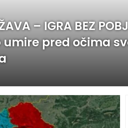
AVA – IGRA BEZ POBJ
 umire pred očima sv
ta