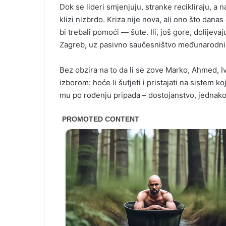
Dok se lideri smjenjuju, stranke recikliraju, 
klizi nizbrdo. Kriza nije nova, ali ono što danas
bi trebali pomoći — šute. Ili, još gore, dolijev
Zagreb, uz pasivno saučesništvo međunarodnih s
Bez obzira na to da li se zove Marko, Ahmed, Iv
izborom: hoće li šutjeti i pristajati na sistem ko
mu po rođenju pripada – dostojanstvo, jednako