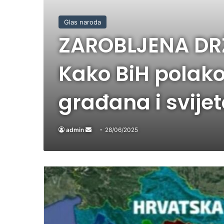
Glas naroda
ZAROBLJENA DRŽ
Kako BiH polako
građana i svije
admin
Send
28/06/2025
an
email