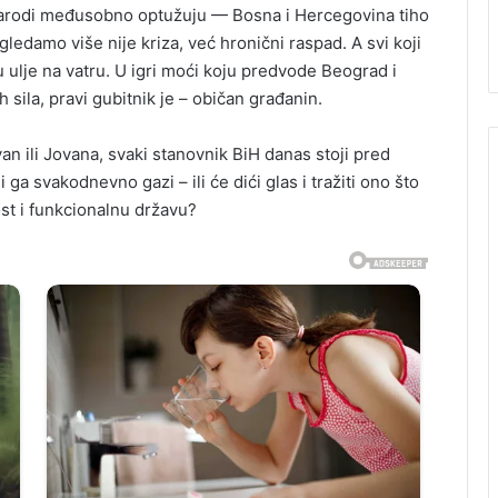
a narodi međusobno optužuju — Bosna i Hercegovina tiho
 gledamo više nije kriza, već hronični raspad. A svi koji
aju ulje na vatru. U igri moći koju predvode Beograd i
ila, pravi gubitnik je – običan građanin.
an ili Jovana, svaki stanovnik BiH danas stoji pred
ji ga svakodnevno gazi – ili će dići glas i tražiti ono što
st i funkcionalnu državu?