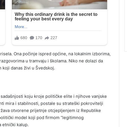
risela. Ona počinje ispred općine, na lokalnim izborima,
azgovorima u tramvaju i školama. Niko ne dolazi da
 koji danas živi u Švedskoj.
adašnjosti koju kroje političke elite i njihove vanjske
i mira i stabilnosti, postale su strateški pokrovitelji
država otvorene prijetnje otcjepljenjem iz Republike
olitički model koji pod firmom “legitimnog
a etnički kalup.