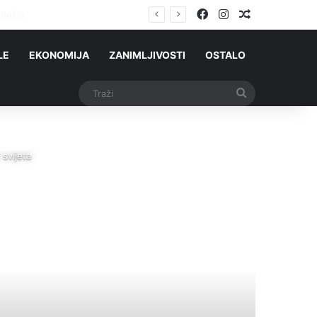
Facebook
Instagram
Slučajni čla
došla
LE
EKONOMIJA
ZANIMLJIVOSTI
OSTALO
Traži
svijeta