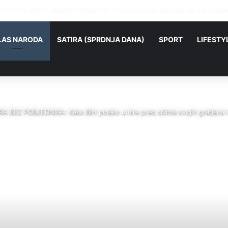
ATSKOJ ZBOG JELENE KARLEUŠE: Gradonačelnik poručio da nije dobro
LAS NARODA
SATIRA (SPRDNJA DANA)
SPORT
LIFESTY
 BEZ POBJEDNIKA: Kako BiH polako umire pred očima svojih građana i 