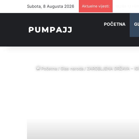
Subota, 8 Augusta 2026
Aktuelne vijesti:
BURA U HRV
POČETNA
G
Početna
/
Glas naroda
/
ZAROBLJENA DRŽAVA – IGRA