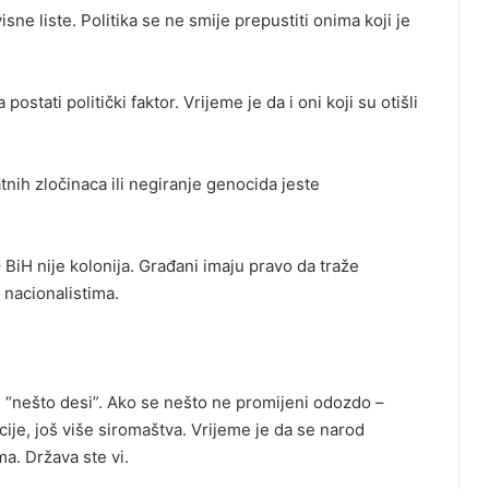
isne liste. Politika se ne smije prepustiti onima koji je
ostati politički faktor. Vrijeme je da i oni koji su otišli
atnih zločinaca ili negiranje genocida jeste
iH nije kolonija. Građani imaju pravo da traže
 nacionalistima.
e “nešto desi”. Ako se nešto ne promijeni odozdo –
cije, još više siromaštva. Vrijeme je da se narod
ma. Država ste vi.