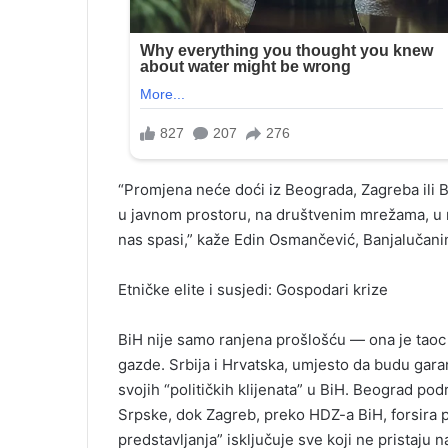
“Promjena neće doći iz Beograda, Zagreba ili B
u javnom prostoru, na društvenim mrežama, u r
nas spasi,” kaže Edin Osmančević, Banjalučanin
Etničke elite i susjedi: Gospodari krize
BiH nije samo ranjena prošlošću — ona je taoc s
gazde. Srbija i Hrvatska, umjesto da budu garant
svojih “političkih klijenata” u BiH. Beograd po
Srpske, dok Zagreb, preko HDZ-a BiH, forsira p
predstavljanja” isključuje sve koji ne pristaju n