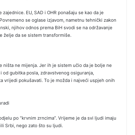
 zajednice. EU, SAD i OHR ponašaju se kao da je
e. Povremeno se oglase izjavom, nametnu tehnički zakon
tinski, njihov odnos prema BiH svodi se na održavanje
ne želje da se sistem transformiše.
 ništa ne mijenja. Jer ih je sistem učio da je bolje ne
o i od gubitka posla, zdravstvenog osiguranja,
ta vrijedi pokušavati. To je možda i najveći uspjeh onih
uradi
odjelu po “krvnim zrncima”. Vrijeme je da svi ljudi imaju
li Srbi, nego zato što su ljudi.