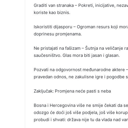
Graditi van stranaka – Pokreti, inicijative, nezav
koriste kao biznis.
Iskoristiti dijasporu – Ogroman resurs koji mora p
doprinesu promjenama.
Ne pristajati na fašizam – Šutnja na veličanje r
saučesništvo. Glas mora biti jasan i glasan.
Pozvati na odgovornost međunarodne aktere – B
pravedan odnos, ne zakulisne igre i pogodbe s
Zaključak: Promjena neće pasti s neba
Bosna i Hercegovina više ne smije čekati da s
odozgo će doći još više podjela, još više korup
probudi i shvati: država nije tu da vlada nad va