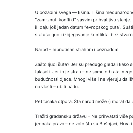
U pozadini svega — tišina. Tišina međunarodne
“zamrznuti konflikt” sasvim prihvatljivo stanj
ili daju još jedan datum “evropskog puta”. Suš
statusa quo i izbjegavanje konflikta, bez stvar
Narod – hipnotisan strahom i beznadom
Zašto ljudi šute? Jer su predugo gledali kako se
talasati. Jer ih je strah – ne samo od rata, neg
budućnosti djece. Mnogi više i ne vjeruju da iš
na vlasti – ubiti nadu.
Pet tačaka otpora: Šta narod može (i mora) da 
Tražiti građansku državu – Ne prihvatati više p
jednaka prava – ne zato što su Bošnjaci, Hrvati i