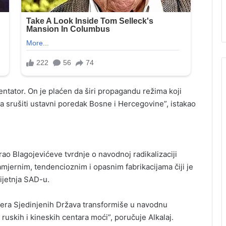
ntator. On je plaćen da širi propagandu režima koji
va srušiti ustavni poredak Bosne i Hercegovine”, istakao
ao Blagojevićeve tvrdnje o navodnoj radikalizaciji
amjernim, tendencioznim i opasnim fabrikacijama čiji je
ijetnja SAD-u.
nera Sjedinjenih Država transformiše u navodnu
ruskih i kineskih centara moći”, poručuje Alkalaj.