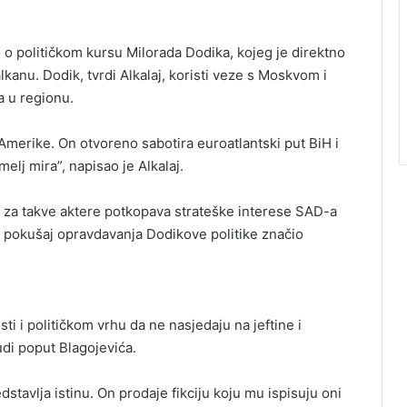
o o političkom kursu Milorada Dodika, kojeg je direktno
kanu. Dodik, tvrdi Alkalaj, koristi veze s Moskvom i
a u regionu.
 Amerike. On otvoreno sabotira euroatlantski put BiH i
elj mira”, napisao je Alkalaj.
 za takve aktere potkopava strateške interese SAD-a
 pokušaj opravdavanja Dodikove politike značio
sti i političkom vrhu da ne nasjedaju na jeftine i
udi poput Blagojevića.
tavlja istinu. On prodaje fikciju koju mu ispisuju oni