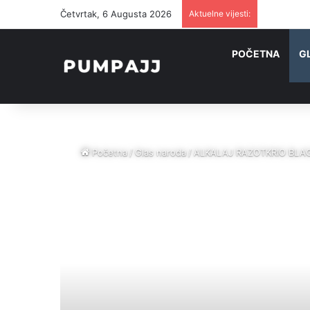
Četvrtak, 6 Augusta 2026
Aktuelne vijesti:
U NJEMAČK
POČETNA
G
Početna
/
Glas naroda
/
ALKALAJ RAZOTKRIO BLAGOJ