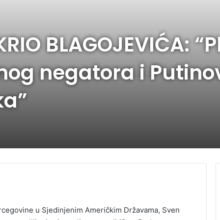
RIO BLAGOJEVIĆA: “P
nog negatora i Putin
ka”
rcegovine u Sjedinjenim Američkim Državama, Sven