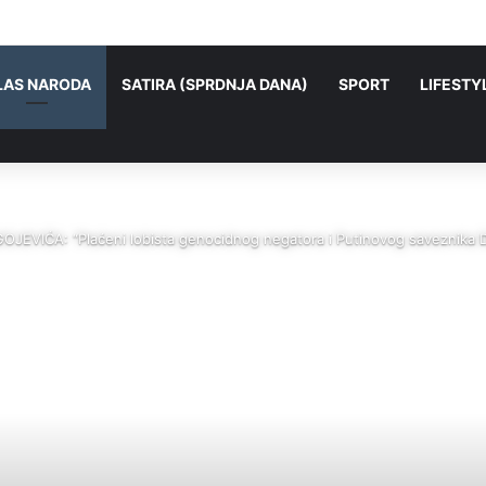
OJ I DANAS ŽIVI NAROD KOJI SEBE ZOVE SRBIMA: Jesu li preci balkansk
LAS NARODA
SATIRA (SPRDNJA DANA)
SPORT
LIFESTY
EVIĆA: “Plaćeni lobista genocidnog negatora i Putinovog saveznika 