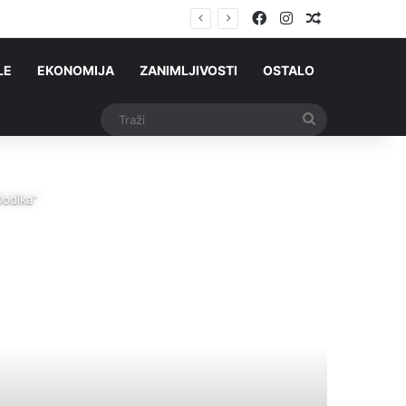
Facebook
Instagram
Slučajni čla
ih Srba stigli iz Njemačke?
LE
EKONOMIJA
ZANIMLJIVOSTI
OSTALO
Traži
Dodika”