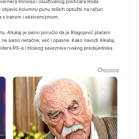
vernera Illinoisa i osuđivanog političara Roda
su objavio kolumnu punu teških optužbi na račun
a s Iranom i ekstremizmom.
, Alkalaj je jasno poručio da je Blagojević plaćeni
ve ne samo netačne, već i opasne. Kako navodi Alkalaj,
 lidera RS-a i bliskog saveznika ruskog predsjednika