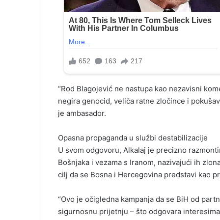
“Rod Blagojević ne nastupa kao nezavisni kome
negira genocid, veliča ratne zločince i pokuša
je ambasador.
Opasna propaganda u službi destabilizacije
U svom odgovoru, Alkalaj je precizno razmontir
Bošnjaka i vezama s Iranom, nazivajući ih zlon
cilj da se Bosna i Hercegovina predstavi kao pr
“Ovo je očigledna kampanja da se BiH od part
sigurnosnu prijetnju – što odgovara interesima 