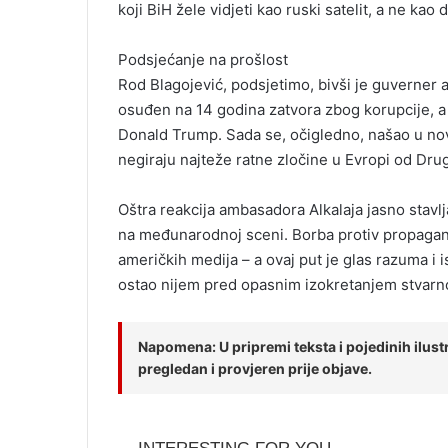
koji BiH žele vidjeti kao ruski satelit, a ne ka
Podsjećanje na prošlost
Rod Blagojević, podsjetimo, bivši je guverner a
osuđen na 14 godina zatvora zbog korupcije, a 
Donald Trump. Sada se, očigledno, našao u novoj 
negiraju najteže ratne zločine u Evropi od Dru
Oštra reakcija ambasadora Alkalaja jasno stavlj
na međunarodnoj sceni. Borba protiv propagande
američkih medija – a ovaj put je glas razuma i i
ostao nijem pred opasnim izokretanjem stvarno
Napomena: U pripremi teksta i pojedinih ilustra
pregledan i provjeren prije objave.