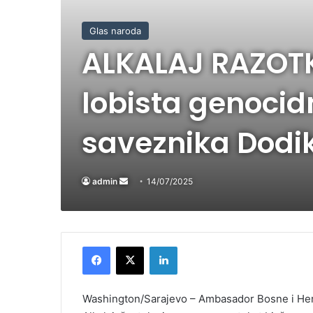
Glas naroda
ALKALAJ RAZOTK
lobista genocid
saveznika Dodi
admin
Send
14/07/2025
an
email
Facebook
X
LinkedIn
Washington/Sarajevo – Ambasador Bosne i He