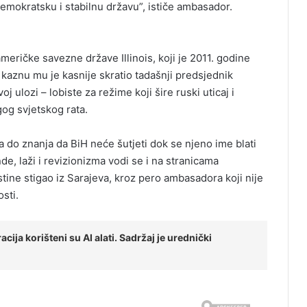
o demokratsku i stabilnu državu”, ističe ambasador.
meričke savezne države Illinois, koji je 2011. godine
kaznu mu je kasnije skratio tadašnji predsjednik
ulozi – lobiste za režime koji šire ruski uticaj i
gog svjetskog rata.
a do znanja da BiH neće šutjeti dok se njeno ime blati
, laži i revizionizma vodi se i na stranicama
stine stigao iz Sarajeva, kroz pero ambasadora koji nije
sti.
cija korišteni su AI alati. Sadržaj je urednički