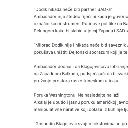
“Dodik nikada neće biti partner SAD-a”
Ambasador nije štedeo riječi ni kada je govori
označio kao instrument Putinove politike na Bal
Pekingom kako bi slabio utjecaj Zapada i SAD-
“Milorad Dodik nije i nikada neće biti saveznik
pokušava uništiti Dejtonski sporazum koji je tem
Ambasador dodaje i da Blagojevićevo lobiranje
na Zapadnom Balkanu, podsjećajući da bi svaki
pružanje prostora rusko-kineskom uticaju.
Poruka Washingtonu: Ne nasjedajte na laži
Alkalaj je uputio i jasnu poruku američkoj javno
manipulativne narative koji dolaze iz kuhinje lj
“Gospodin Blagojević svojim tekstovima ne preds