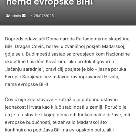
nema evropske BiH!
admin
Send
28/07/2025
an
email
Dopredsjedavajući Doma naroda Parlamentarne skupštine
BiH, Dragan Čović, boravi u zvaničnoj posjeti Mađarskoj,
gdje se u Budimpešti sastao sa predsjednikom Nacionalne
skupštine Lászlóm Kövérom. Iako protokol govori o
„jačanju saradnje“, pravi cilj posjete je bio – jasna poruka
Evropi i Sarajevu: bez ustavne ravnopravnosti Hrvata,
nema evropske BiH!
Čović nije krio stavove – zatražio je potpunu ustavnu
jednakost Hrvata kao ključ stabilnosti u zemlji. Poručio je
da je to uslov bez kojeg nema niti funkcionalne države, niti
evropske budućnosti, te zahvalio Mađarskoj što
kontinuirano podržava BiH na evropskom putu, ali i