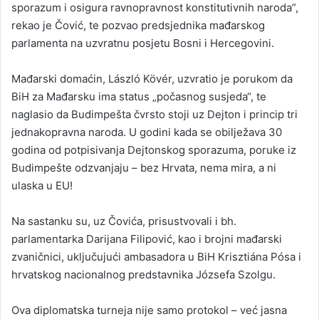
sporazum i osigura ravnopravnost konstitutivnih naroda”,
rekao je Čović, te pozvao predsjednika mađarskog
parlamenta na uzvratnu posjetu Bosni i Hercegovini.
Mađarski domaćin, László Kövér, uzvratio je porukom da
BiH za Mađarsku ima status „počasnog susjeda“, te
naglasio da Budimpešta čvrsto stoji uz Dejton i princip tri
jednakopravna naroda. U godini kada se obilježava 30
godina od potpisivanja Dejtonskog sporazuma, poruke iz
Budimpešte odzvanjaju – bez Hrvata, nema mira, a ni
ulaska u EU!
Na sastanku su, uz Čovića, prisustvovali i bh.
parlamentarka Darijana Filipović, kao i brojni mađarski
zvaničnici, uključujući ambasadora u BiH Krisztiána Pósa i
hrvatskog nacionalnog predstavnika Józsefa Szolgu.
Ova diplomatska turneja nije samo protokol – već jasna