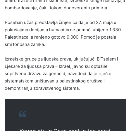
umiru tražeći hranu i sklonište, izraelske snage nastavljaju
bombardovanje, čak i tokom dogovorenih primirja.
Poseban užas predstavlja činjenica da je od 27. maja u
pokušajima dobijanja humanitarne pomoći ubijeno 1.330
Palestinaca, a ranjeno gotovo 9.000. Pomoć je postala
smrtonosna zamka.
Izraelske grupe za ljudska prava, uključujući B'Tselem i
Ljekare za ljudska prava – Izrael, javno su optužile
sopstvenu državu za genocid, navodeći da je riječ o
sistematskom uništavanju palestinskog društva i
demontiranju zdravstvenog sistema.