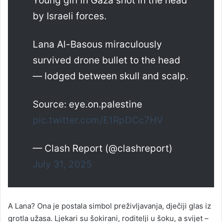
Young girl in Gaza shot in the head
by Israeli forces.
Lana Al-Basous miraculously
survived drone bullet to the head
— lodged between skull and scalp.
Source: eye.on.palestine
pic.twitter.com/E1RpDCc7HV
— Clash Report (@clashreport)
July 31, 2025
A Lana? Ona je postala simbol preživljavanja, dječiji glas iz
grotla užasa. Ljekari su šokirani, roditelji u šoku, a svijet –