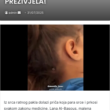
PREŽIVJELA!
admin
Send
31/07/2025
an
email
Iz srca ratnog pakla dolazi priča koja para srce i prkosi
svakom zakonu medicine. Lana Al-Basous, malena