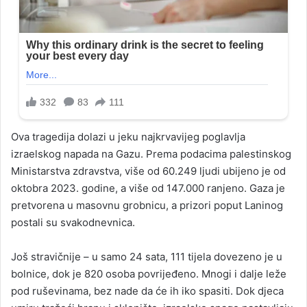
Ova tragedija dolazi u jeku najkrvavijeg poglavlja
izraelskog napada na Gazu. Prema podacima palestinskog
Ministarstva zdravstva, više od 60.249 ljudi ubijeno je od
oktobra 2023. godine, a više od 147.000 ranjeno. Gaza je
pretvorena u masovnu grobnicu, a prizori poput Laninog
postali su svakodnevnica.
Još stravičnije – u samo 24 sata, 111 tijela dovezeno je u
bolnice, dok je 820 osoba povrijeđeno. Mnogi i dalje leže
pod ruševinama, bez nade da će ih iko spasiti. Dok djeca