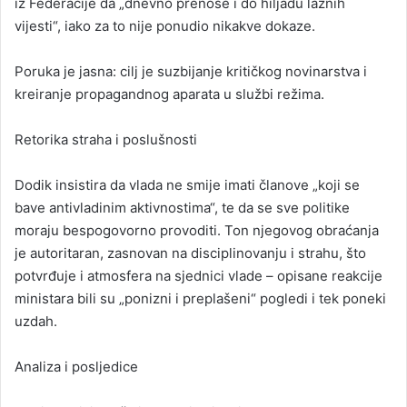
iz Federacije da „dnevno prenose i do hiljadu lažnih
vijesti“, iako za to nije ponudio nikakve dokaze.
Poruka je jasna: cilj je suzbijanje kritičkog novinarstva i
kreiranje propagandnog aparata u službi režima.
Retorika straha i poslušnosti
Dodik insistira da vlada ne smije imati članove „koji se
bave antivladinim aktivnostima“, te da se sve politike
moraju bespogovorno provoditi. Ton njegovog obraćanja
je autoritaran, zasnovan na disciplinovanju i strahu, što
potvrđuje i atmosfera na sjednici vlade – opisane reakcije
ministara bili su „ponizni i preplašeni“ pogledi i tek poneki
uzdah.
Analiza i posljedice