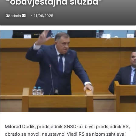
“obavještajna služba”
admin
Send
11/09/2025
an
email
Milorad Dodik, predsjednik SNSD-a i bivši predsjednik RS,
obratio se novoj, neustavnoj Vladi RS sa nizom zahtjeva i