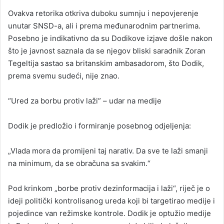
Ovakva retorika otkriva duboku sumnju i nepovjerenje
unutar SNSD-a, ali i prema međunarodnim partnerima.
Posebno je indikativno da su Dodikove izjave došle nakon
što je javnost saznala da se njegov bliski saradnik Zoran
Tegeltija sastao sa britanskim ambasadorom, što Dodik,
prema svemu sudeći, nije znao.
“Ured za borbu protiv laži” – udar na medije
Dodik je predložio i formiranje posebnog odjeljenja:
„Vlada mora da promijeni taj narativ. Da sve te laži smanji
na minimum, da se obračuna sa svakim.“
Pod krinkom „borbe protiv dezinformacija i laži“, riječ je o
ideji politički kontrolisanog ureda koji bi targetirao medije i
pojedince van režimske kontrole. Dodik je optužio medije