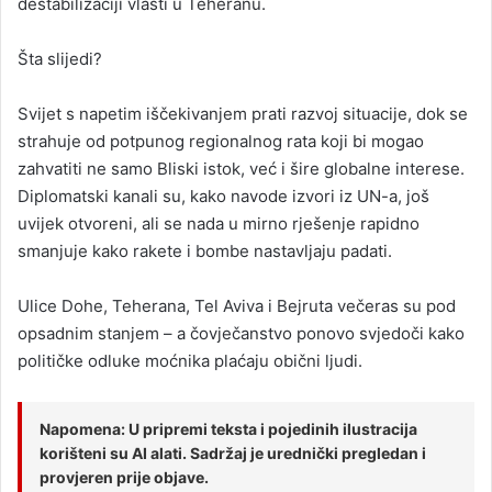
destabilizaciji vlasti u Teheranu.
Šta slijedi?
Svijet s napetim iščekivanjem prati razvoj situacije, dok se
strahuje od potpunog regionalnog rata koji bi mogao
zahvatiti ne samo Bliski istok, već i šire globalne interese.
Diplomatski kanali su, kako navode izvori iz UN-a, još
uvijek otvoreni, ali se nada u mirno rješenje rapidno
smanjuje kako rakete i bombe nastavljaju padati.
Ulice Dohe, Teherana, Tel Aviva i Bejruta večeras su pod
opsadnim stanjem – a čovječanstvo ponovo svjedoči kako
političke odluke moćnika plaćaju obični ljudi.
Napomena: U pripremi teksta i pojedinih ilustracija
korišteni su AI alati. Sadržaj je urednički pregledan i
provjeren prije objave.