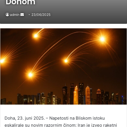
Dohom
admin
Send
23/06/2025
an
email
Doha, 23. juni 2025. – Napetosti na Bliskom istoku
eskalirale su novim razornim činom: Iran je izveo raketni