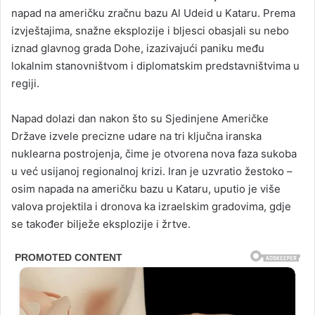
napad na američku zračnu bazu Al Udeid u Kataru. Prema
izvještajima, snažne eksplozije i bljesci obasjali su nebo
iznad glavnog grada Dohe, izazivajući paniku među
lokalnim stanovništvom i diplomatskim predstavništvima u
regiji.
Napad dolazi dan nakon što su Sjedinjene Američke
Države izvele precizne udare na tri ključna iranska
nuklearna postrojenja, čime je otvorena nova faza sukoba
u već usijanoj regionalnoj krizi. Iran je uzvratio žestoko –
osim napada na američku bazu u Kataru, uputio je više
valova projektila i dronova ka izraelskim gradovima, gdje
se također bilježe eksplozije i žrtve.