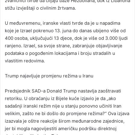
zvaničnici tvrde da ciljaju baze Hezbollaha, dok iz Libanona
stižu izvještaji o civilnim žrtvama.
U međuvremenu, iranske vlasti tvrde da je u napadima
koje je Izrael pokrenuo 13. juna do danas ubijeno više od
400 osoba, uključujući 13 djece, dok je više od 3.000 ljudi
ranjeno. Izrael, sa svoje strane, zabranjuje objavljivanje
podataka o pogođenim lokacijama i broju stradalih u
vlastitim redovima.
Trump najavljuje promjenu režima u Iranu
Predsjednik SAD-a Donald Trump nastavlja zaoštravati
retoriku. U obraćanju iz Bijele kuće izjavio je da „ako
sadašnji iranski režim nije u stanju ponovno učiniti Iran
velikim, zašto ne bi došlo do promjene režima?“ Ova izjava
izazvala je oštre reakcije širom međunarodne zajednice,
jer bi mogla nagovijestiti američku podršku direktnoj