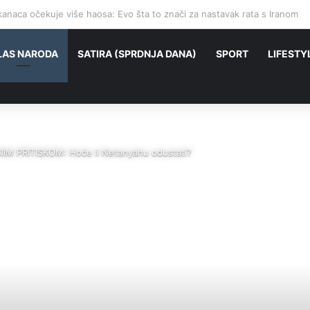
jetio susjedima, ali poruka je namijenjena Trumpu: Evo šta Teheran pokuša
LAS NARODA
SATIRA (SPRDNJA DANA)
SPORT
LIFESTY
 PRITISKOM: Hoće li Netanyahu odustati?