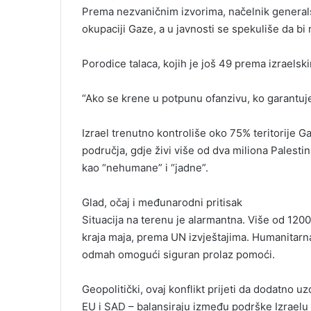
Prema nezvaničnim izvorima, načelnik generalš
okupaciji Gaze, a u javnosti se spekuliše da bi 
Porodice talaca, kojih je još 49 prema izraelsk
“Ako se krene u potpunu ofanzivu, ko garantuje 
Izrael trenutno kontroliše oko 75% teritorije G
područja, gdje živi više od dva miliona Palest
kao “nehumane” i “jadne”.
Glad, očaj i međunarodni pritisak
Situacija na terenu je alarmantna. Više od 120
kraja maja, prema UN izvještajima. Humanitarna
odmah omogući siguran prolaz pomoći.
Geopolitički, ovaj konflikt prijeti da dodatno u
EU i SAD – balansiraju između podrške Izraelu i