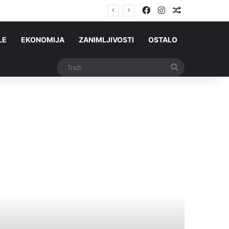
Facebook
Instagram
Slučajni čla
va postići
LE
EKONOMIJA
ZANIMLJIVOSTI
OSTALO
Traži