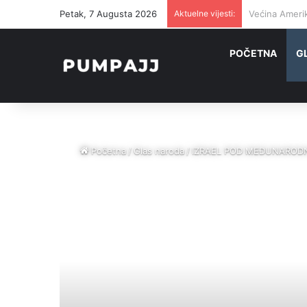
Petak, 7 Augusta 2026
Aktuelne vijesti:
Iran je zapri
POČETNA
G
Početna
/
Glas naroda
/
IZRAEL POD MEĐUNARODNIM