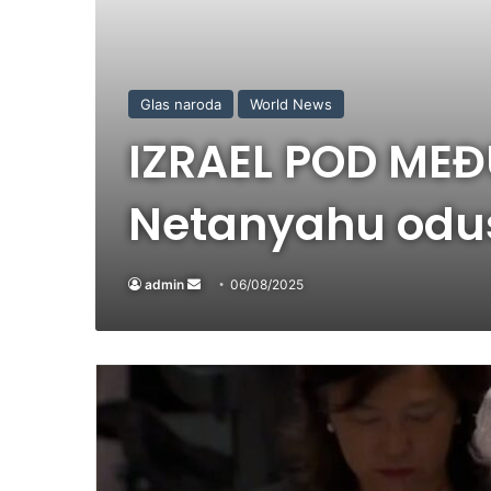
Glas naroda
World News
IZRAEL POD MEĐ
Netanyahu odus
admin
Send
06/08/2025
an
email