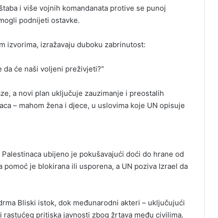
taba i više vojnih komandanata protive se punoj
mogli podnijeti ostavke.
im izvorima, izražavaju duboku zabrinutost:
da će naši voljeni preživjeti?”
aze, a novi plan uključuje zauzimanje i preostalih
inaca – mahom žena i djece, u uslovima koje UN opisuje
0 Palestinaca ubijeno je pokušavajući doći do hrane od
 pomoć je blokirana ili usporena, a UN poziva Izrael da
zdrma Bliski istok, dok međunarodni akteri – uključujući
 rastućeg pritiska javnosti zbog žrtava među civilima.