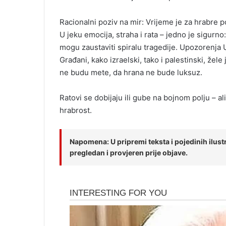
Racionalni poziv na mir: Vrijeme je za hrabre p
U jeku emocija, straha i rata – jedno je sigur
mogu zaustaviti spiralu tragedije. Upozorenja U
Građani, kako izraelski, tako i palestinski, žele
ne budu mete, da hrana ne bude luksuz.
Ratovi se dobijaju ili gube na bojnom polju – al
hrabrost.
Napomena: U pripremi teksta i pojedinih ilustra
pregledan i provjeren prije objave.