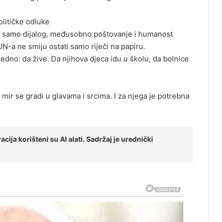
olitičke odluke
no: samo dijalog, međusobno poštovanje i humanost
N-a ne smiju ostati samo riječi na papiru.
 jedno: da žive. Da njihova djeca idu u školu, da bolnice
i mir se gradi u glavama i srcima. I za njega je potrebna
cija korišteni su AI alati. Sadržaj je urednički