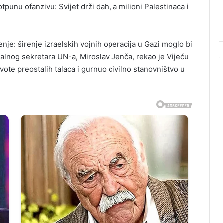
nu ofanzivu: Svijet drži dah, a milioni Palestinaca i
je: širenje izraelskih vojnih operacija u Gazi moglo bi
alnog sekretara UN-a, Miroslav Jenča, rekao je Vijeću
vote preostalih talaca i gurnuo civilno stanovništvo u