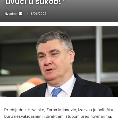
uvući u sukob!”
admin
Send
18/06/2025
an
email
Predsjednik Hrvatske, Zoran Milanović, izazvao je političku
buru nesvakidašnjim i direktnim istupom pred novinarima,