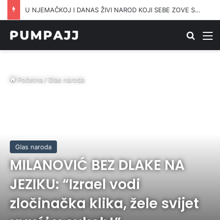
RAKETE NISU SLOMILE IRAN, A PREGOVORI MU SADA NUDE NEŠTO VRIJEDNIJE: Pogledajte šta je na stolu
Traži
M
Početna
/
Glas naroda
Glas naroda
MILANOVIĆ BEZ DLAKE NA
JEZIKU: “Izrael vodi
zločinačka klika, žele svijet