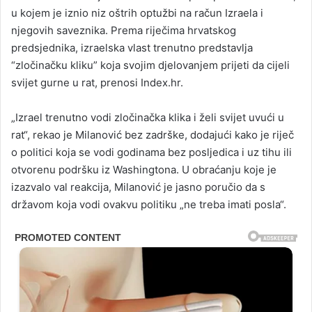
u kojem je iznio niz oštrih optužbi na račun Izraela i
njegovih saveznika. Prema riječima hrvatskog
predsjednika, izraelska vlast trenutno predstavlja
“zločinačku kliku” koja svojim djelovanjem prijeti da cijeli
svijet gurne u rat, prenosi Index.hr.
„Izrael trenutno vodi zločinačka klika i želi svijet uvući u
rat“, rekao je Milanović bez zadrške, dodajući kako je riječ
o politici koja se vodi godinama bez posljedica i uz tihu ili
otvorenu podršku iz Washingtona. U obraćanju koje je
izazvalo val reakcija, Milanović je jasno poručio da s
državom koja vodi ovakvu politiku „ne treba imati posla“.