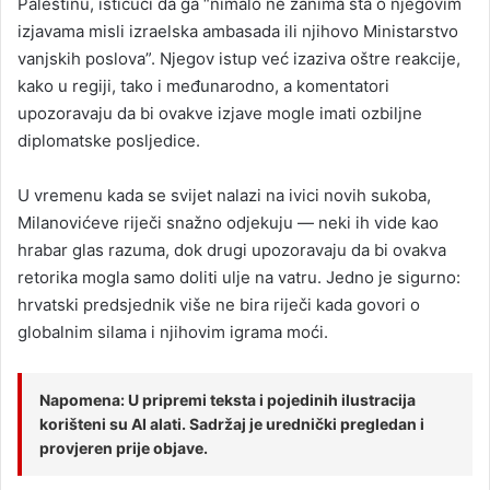
Palestinu, ističući da ga “nimalo ne zanima šta o njegovim
izjavama misli izraelska ambasada ili njihovo Ministarstvo
vanjskih poslova”. Njegov istup već izaziva oštre reakcije,
kako u regiji, tako i međunarodno, a komentatori
upozoravaju da bi ovakve izjave mogle imati ozbiljne
diplomatske posljedice.
U vremenu kada se svijet nalazi na ivici novih sukoba,
Milanovićeve riječi snažno odjekuju — neki ih vide kao
hrabar glas razuma, dok drugi upozoravaju da bi ovakva
retorika mogla samo doliti ulje na vatru. Jedno je sigurno:
hrvatski predsjednik više ne bira riječi kada govori o
globalnim silama i njihovim igrama moći.
Napomena: U pripremi teksta i pojedinih ilustracija
korišteni su AI alati. Sadržaj je urednički pregledan i
provjeren prije objave.