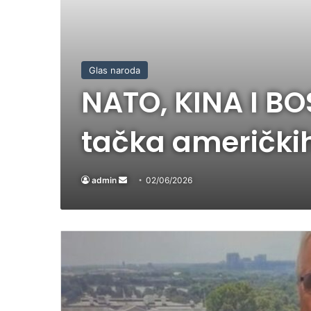
Glas naroda
NATO, KINA I BO
tačka američki
admin
Send
02/06/2026
an
email