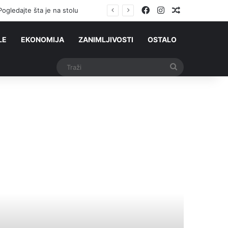
Facebook
Instagram
Slučajni čla
edajte šta je na stolu
LE
EKONOMIJA
ZANIMLJIVOSTI
OSTALO
Traži