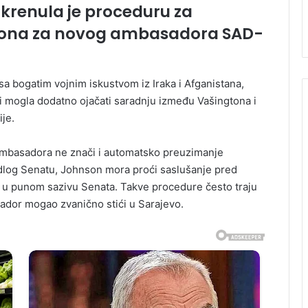
krenula je proceduru za
ona za novog ambasadora SAD-
a bogatim vojnim iskustvom iz Iraka i Afganistana,
 bi mogla dodatno ojačati saradnju između Vašingtona i
je.
a ambasadora ne znači i automatsko preuzimanje
jedlog Senatu, Johnson mora proći saslušanje pred
je u punom sazivu Senata. Takve procedure često traju
ador mogao zvanično stići u Sarajevo.