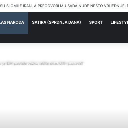
SU SLOMILE IRAN, A PREGOVORI MU SADA NUDE NEŠTO VRIJEDNIJE: Pogl
LAS NARODA
SATIRA (SPRDNJA DANA)
SPORT
LIFESTY
 je BiH postala važna tačka američkih planova?