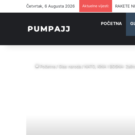
Četvrtak, 6 Augusta 2026
Aktuelne vijesti:
RAKETE NI
POČETNA
G
Početna
/
Glas naroda
/
NATO, KINA I BOSNA: Zašto