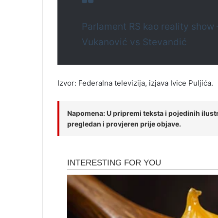
Parlament RS kao reality show –
Vukanović vs Stevandić
Izvor: Federalna televizija, izjava Ivice Puljića.
Napomena: U pripremi teksta i pojedinih ilustra
pregledan i provjeren prije objave.