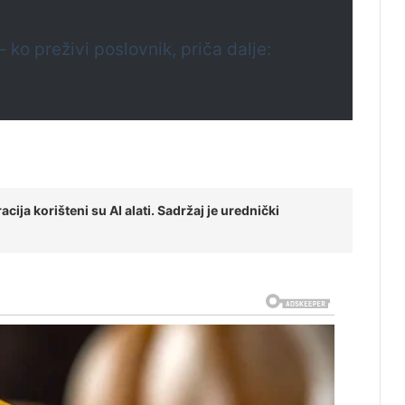
 ko preživi poslovnik, priča dalje:
cija korišteni su AI alati. Sadržaj je urednički