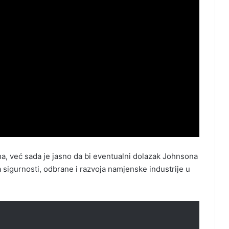
ima, već sada je jasno da bi eventualni dolazak Johnsona
 sigurnosti, odbrane i razvoja namjenske industrije u