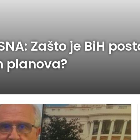
SNA: Zašto je BiH pos
h planova?