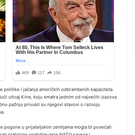
 politike i jačanja američkih odbrambenih kapaciteta.
tući uticaj Kine, koju smatra jednim od najvećih izazova
nu pažnju privukli su njegovi stavovi o razvoju
a.
e pogone u prijateljskim zemljama mogla bi povećati
ati stabilnije snabdijevanje NATO saveza i