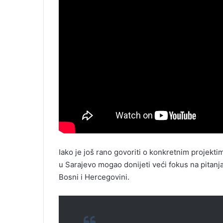
Iako je još rano govoriti o konkretnim projekt
u Sarajevo mogao donijeti veći fokus na pitanja
Bosni i Hercegovini.