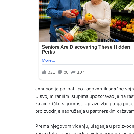
Johnson je poznat kao zagovornik snažne vojne
U svojim ranijim istupima upozoravao je na ras
za američku sigurnost. Upravo zbog toga poseb
proizvodnje naoružanja u partnerskim državam
Prema njegovom viđenju, ulaganja u proizvodn
kapacitete za proizvodnju vojne opreme, osigur