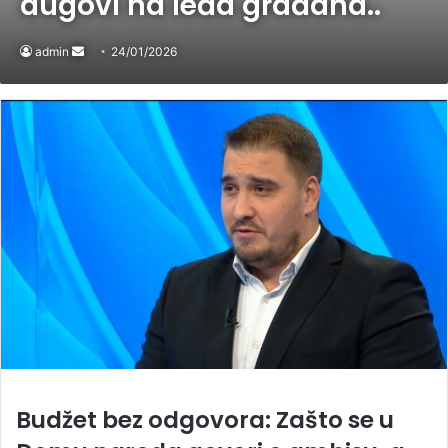
dugovi na leđa građana..
admin
Send
24/01/2026
an
email
Budžet bez odgovora: Zašto se u