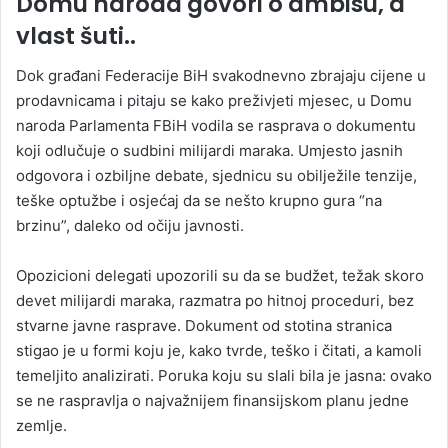
Domu naroda govori o ambisu, a
vlast šuti..
Dok građani Federacije BiH svakodnevno zbrajaju cijene u
prodavnicama i pitaju se kako preživjeti mjesec, u Domu
naroda Parlamenta FBiH vodila se rasprava o dokumentu
koji odlučuje o sudbini milijardi maraka. Umjesto jasnih
odgovora i ozbiljne debate, sjednicu su obilježile tenzije,
teške optužbe i osjećaj da se nešto krupno gura “na
brzinu”, daleko od očiju javnosti.
Opozicioni delegati upozorili su da se budžet, težak skoro
devet milijardi maraka, razmatra po hitnoj proceduri, bez
stvarne javne rasprave. Dokument od stotina stranica
stigao je u formi koju je, kako tvrde, teško i čitati, a kamoli
temeljito analizirati. Poruka koju su slali bila je jasna: ovako
se ne raspravlja o najvažnijem finansijskom planu jedne
zemlje.