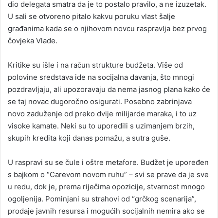
dio delegata smatra da je to postalo pravilo, a ne izuzetak.
U sali se otvoreno pitalo kakvu poruku vlast šalje
građanima kada se o njihovom novcu raspravlja bez prvog
čovjeka Vlade.
Kritike su išle i na račun strukture budžeta. Više od
polovine sredstava ide na socijalna davanja, što mnogi
pozdravljaju, ali upozoravaju da nema jasnog plana kako će
se taj novac dugoročno osigurati. Posebno zabrinjava
novo zaduženje od preko dvije milijarde maraka, i to uz
visoke kamate. Neki su to uporedili s uzimanjem brzih,
skupih kredita koji danas pomažu, a sutra guše.
U raspravi su se čule i oštre metafore. Budžet je upoređen
s bajkom o “Carevom novom ruhu” – svi se prave da je sve
u redu, dok je, prema riječima opozicije, stvarnost mnogo
ogoljenija. Pominjani su strahovi od “grčkog scenarija”,
prodaje javnih resursa i mogućih socijalnih nemira ako se