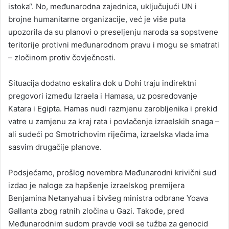
istoka“. No, međunarodna zajednica, uključujući UN i
brojne humanitarne organizacije, već je više puta
upozorila da su planovi o preseljenju naroda sa sopstvene
teritorije protivni međunarodnom pravu i mogu se smatrati
– zločinom protiv čovječnosti.
Situacija dodatno eskalira dok u Dohi traju indirektni
pregovori između Izraela i Hamasa, uz posredovanje
Katara i Egipta. Hamas nudi razmjenu zarobljenika i prekid
vatre u zamjenu za kraj rata i povlačenje izraelskih snaga –
ali sudeći po Smotrichovim riječima, izraelska vlada ima
sasvim drugačije planove.
Podsjećamo, prošlog novembra Međunarodni krivični sud
izdao je naloge za hapšenje izraelskog premijera
Benjamina Netanyahua i bivšeg ministra odbrane Yoava
Gallanta zbog ratnih zločina u Gazi. Takođe, pred
Međunarodnim sudom pravde vodi se tužba za genocid