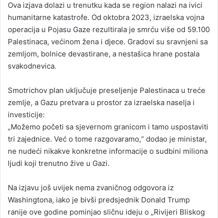
Ova izjava dolazi u trenutku kada se region nalazi na ivici
humanitarne katastrofe. Od oktobra 2023, izraelska vojna
operacija u Pojasu Gaze rezultirala je smrću više od 59.100
Palestinaca, većinom žena i djece. Gradovi su sravnjeni sa
zemljom, bolnice devastirane, a nestašica hrane postala
svakodnevica.
Smotrichov plan uključuje preseljenje Palestinaca u treće
zemlje, a Gazu pretvara u prostor za izraelska naselja i
investicije:
„Možemo početi sa sjevernom granicom i tamo uspostaviti
tri zajednice. Već o tome razgovaramo,“ dodao je ministar,
ne nudeći nikakve konkretne informacije o sudbini miliona
ljudi koji trenutno žive u Gazi.
Na izjavu još uvijek nema zvaničnog odgovora iz
Washingtona, iako je bivši predsjednik Donald Trump
ranije ove godine pominjao sličnu ideju o „Rivijeri Bliskog