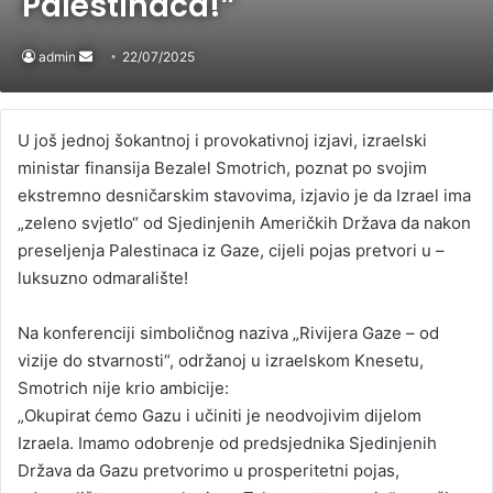
Palestinaca!”
admin
Send
22/07/2025
an
email
U još jednoj šokantnoj i provokativnoj izjavi, izraelski
ministar finansija Bezalel Smotrich, poznat po svojim
ekstremno desničarskim stavovima, izjavio je da Izrael ima
„zeleno svjetlo“ od Sjedinjenih Američkih Država da nakon
preseljenja Palestinaca iz Gaze, cijeli pojas pretvori u –
luksuzno odmaralište!
Na konferenciji simboličnog naziva „Rivijera Gaze – od
vizije do stvarnosti“, održanoj u izraelskom Knesetu,
Smotrich nije krio ambicije:
„Okupirat ćemo Gazu i učiniti je neodvojivim dijelom
Izraela. Imamo odobrenje od predsjednika Sjedinjenih
Država da Gazu pretvorimo u prosperitetni pojas,